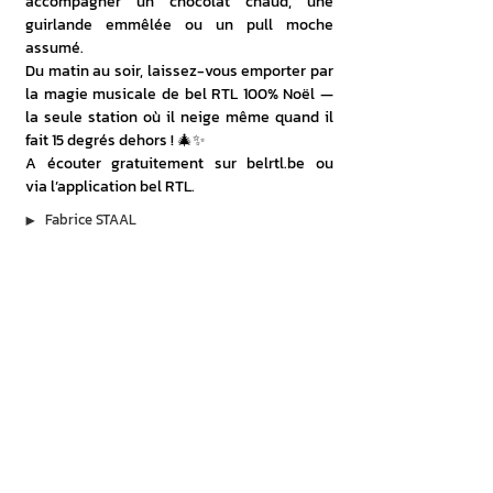
accompagner un chocolat chaud, une 
guirlande emmêlée ou un pull moche 
assumé.
Du matin au soir, laissez-vous emporter par 
la magie musicale de bel RTL 100% Noël — 
la seule station où il neige même quand il 
fait 15 degrés dehors ! 🎄✨
A écouter gratuitement sur 
belrtl.be
 ou 
via l’application bel RTL.
▶︎
Fabrice STAAL