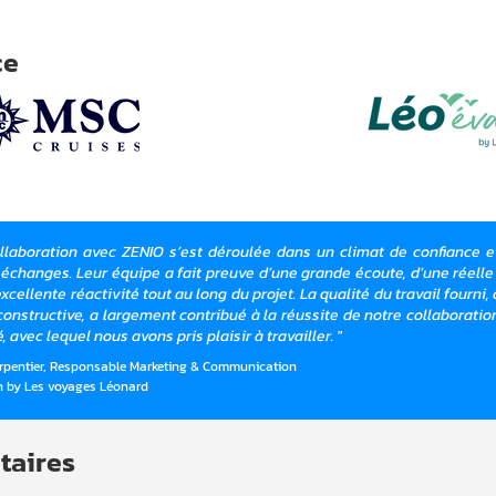
ce
ollaboration avec ZENIO s’est déroulée dans un climat de confiance 
échanges. Leur équipe a fait preuve d’une grande écoute, d’une réel
excellente réactivité tout au long du projet. La qualité du travail fou
 constructive, a largement contribué à la réussite de notre collaboratio
 avec lequel nous avons pris plaisir à travailler. "
rpentier, Responsable Marketing & Communication
n by Les voyages Léonard
taires