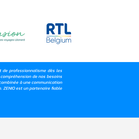
et de professionnalisme dès les
le compréhension de nos besoins
rni, combinée à une communication
n. ZENIO est un partenaire fiable