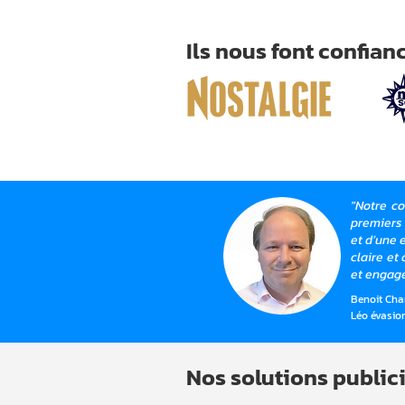
Ils nous font confian
"Notre c
premiers 
et d’une 
claire et
et engagé,
Benoit Cha
Léo évasio
Nos solutions publici