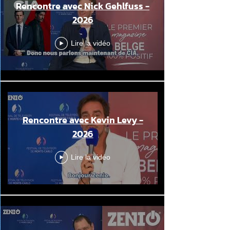
Rencontre avec Nick Gehlfuss -
2026
Lire la vidéo
Rencontre avec Kevin Levy -
2026
Lire la vidéo