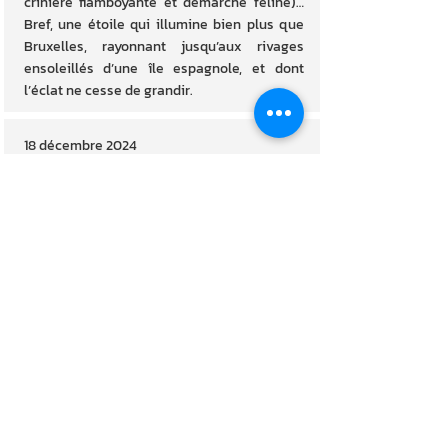
crinière flamboyante et démarche féline)…
Bref, une étoile qui illumine bien plus que
Bruxelles, rayonnant jusqu’aux rivages
ensoleillés d’une île espagnole, et dont
l’éclat ne cesse de grandir.
18 décembre 2024
Fabrizio Zeva, un Italo-Belge au
talent rayonnant
Né à Liège, dernier d'une fratrie de six
enfants de parents immigrés italiens,
Fabrizio Zeva grandit dans un foyer baigné
de musique. Son père joue de l'harmonica,