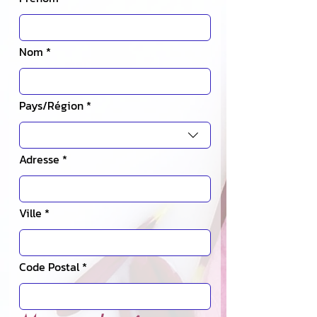
Nom
*
Adresse multiligne
Pays/Région
*
Adresse
*
Ville
*
Code Postal
*