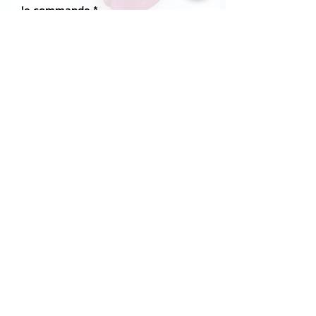
Je commande
*
Carte Cadeau Zenio
23,60 €
Carte cadeau valable 6 mois à partir de la 
date d'achat
Commander