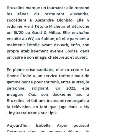
Bruxelles marque un tournant : elle reprend 
les rênes du restaurant Alexandre, 
succédant à Alexandre Dionisio. Elle y 
redonne vie à l’étoile Michelin et décroche 
un 16/20 au Gault & Millau. Elle enchaîne 
ensuite au WY, au Sablon, où elle parvient à 
maintenir l’étoile avant d’ouvrir, enfin, son 
propre établissement avenue Louise, dans 
un cadre à son image, chaleureux et ouvert.
En pleine crise sanitaire, elle co-crée « La 
Bonne Étoile », un service traiteur haut de 
gamme pensé pour soutenir, entre autres, le 
personnel soignant. En 2022, elle 
inaugure 
Ciao
, son deuxième lieu à 
Bruxelles, et fait une incursion remarquée à 
la télévision, en tant que juge dans « My 
Tiny Restaurant » sur Tipik.
Aujourd’hui, Isabelle Arpin poursuit 
l’aventure dans un nouveau décor : le 