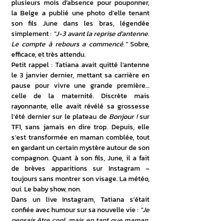
plusieurs mois d’absence pour pouponner, 
la Belge a publié une photo d’elle tenant 
son fils June dans les bras, légendée 
simplement : 
"J-3 avant la reprise d’antenne. 
Le compte à rebours a commencé."
 Sobre, 
efficace, et très attendu.
Petit rappel : Tatiana avait quitté l’antenne 
le 3 janvier dernier, mettant sa carrière en 
pause pour vivre une grande première… 
celle de la maternité. Discrète mais 
rayonnante, elle avait révélé sa grossesse 
l’été dernier sur le plateau de 
Bonjour !
 sur 
TF1, sans jamais en dire trop. Depuis, elle 
s’est transformée en maman comblée, tout 
en gardant un certain mystère autour de son 
compagnon. Quant à son fils, June, il a fait 
de brèves apparitions sur Instagram – 
toujours sans montrer son visage. La météo, 
oui. Le baby show, non.
Dans un live Instagram, Tatiana s’était 
confiée avec humour sur sa nouvelle vie : 
"Je 
pensais être cool, mais en tant que maman, 