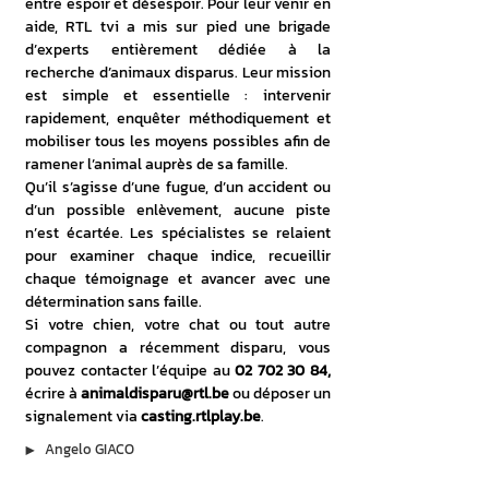
entre espoir et désespoir. Pour leur venir en 
aide, RTL tvi a mis sur pied une brigade 
d’experts entièrement dédiée à la 
recherche d’animaux disparus. Leur mission 
est simple et essentielle : intervenir 
rapidement, enquêter méthodiquement et 
mobiliser tous les moyens possibles afin de 
ramener l’animal auprès de sa famille.
Qu’il s’agisse d’une fugue, d’un accident ou 
d’un possible enlèvement, aucune piste 
n’est écartée. Les spécialistes se relaient 
pour examiner chaque indice, recueillir 
chaque témoignage et avancer avec une 
détermination sans faille.
Si votre chien, votre chat ou tout autre 
compagnon a récemment disparu, vous 
pouvez contacter l’équipe au 
02 702 30 84,
écrire à 
animaldisparu@rtl.be
 ou déposer un 
signalement via 
casting.rtlplay.be
.
▶︎
Angelo GIACO