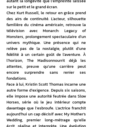
autant la longévité que l’empreinte laissée 
sur le petit et le grand écran.
Chez Kurt Russell, le retour en grâce prend 
des airs de continuité. L’acteur, silhouette 
familière du cinéma américain, retrouve la 
télévision avec Monarch: Legacy of 
Monsters, prolongement spectaculaire d’un 
univers mythique. Une présence qui ne 
relève pas de la nostalgie, plutôt d’une 
fidélité à un certain goût de l’aventure. À 
l’horizon, The Madisonnourrit déjà les 
attentes, preuve qu’une carrière peut 
encore surprendre sans renier ses 
fondations.
Face à lui, Kristin Scott Thomas incarne une 
autre forme d’exigence. Depuis six saisons, 
elle impose une autorité feutrée dans Slow 
Horses, série où le jeu intérieur compte 
davantage que l’esbroufe. L’actrice franchit 
aujourd’hui un cap décisif avec My Mother’s 
Wedding, premier long-métrage qu’elle 
écrit, réalise et interprète. Une évolution 