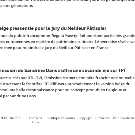
usieurs générations.
lge pressentie pour le jury du Meilleur Pâtissier
nue du public francophone, Regula Ysewijn fait pourtant partie des grand
ces européennes en matière de patrimoine culinaire. L'Anversoise révèle avo
rochée pour rejoindre le jury du Meilleur Pâtissier en France.
ission de Sandrine Dans s'offre une seconde vie sur TF1
avec succès sur RTL-TVI, l'émission Ma mère, ton père franchit une nouvelle
n traversant la frontière. TF1 diffusera prochainement la version belge du
me, une belle reconnaissance pour un concept produit en Belgique et
é par Sandrine Dans.
EN MEDIA SRL.
Contact &
Politique de cookies
Copyright
Disclaimer
Politique de vie
Infos