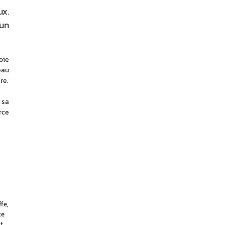
ux.
’un
ie 
au 
re.
sa 
ce 
fe,
te
t