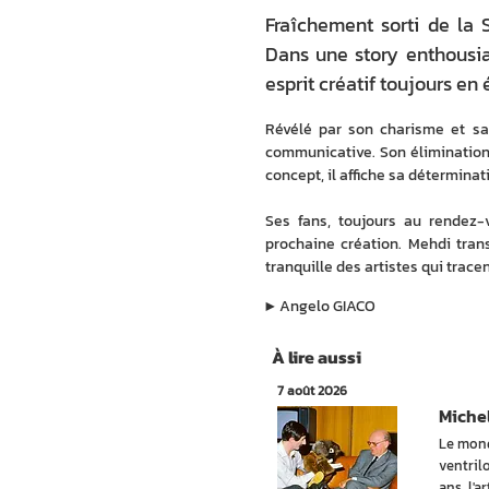
Fraîchement sorti de la
Dans une story enthousia
esprit créatif toujours en é
Révélé par son charisme et sa 
communicative. Son élimination
concept, il affiche sa déterminat
Ses fans, toujours au rendez-v
prochaine création. Mehdi tran
tranquille des artistes qui trace
▶︎
Angelo GIACO
À lire aussi
7 août 2026
Michel
Le mond
ventril
ans, l'a