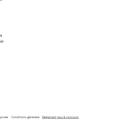
es
ir
 privée
Conditions générales
Règlement jeux & concours