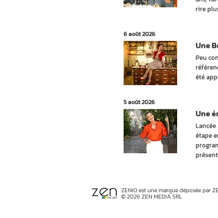
rire pl
6 août 2026
Une Be
Peu con
référen
été app
5 août 2026
Une ém
Lancée 
étape e
program
présent
ZENIO est une marque déposée par Z
© 2026 ZEN MEDIA SRL