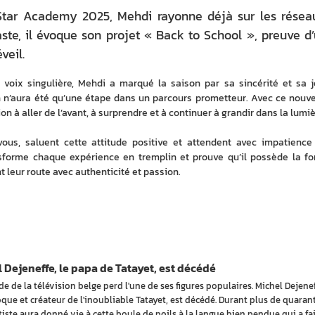
 Star Academy 2025, Mehdi rayonne déjà sur les résea
ste, il évoque son projet « Back to School », preuve d
veil.
voix singulière, Mehdi a marqué la saison par sa sincérité et sa jo
 n’aura été qu’une étape dans un parcours prometteur. Avec ce nouve
ion à aller de l’avant, à surprendre et à continuer à grandir dans la lumiè
ous, saluent cette attitude positive et attendent avec impatience 
sforme chaque expérience en tremplin et prouve qu’il possède la for
nt leur route avec authenticité et passion.
 Dejeneffe, le papa de Tatayet, est décédé
e de la télévision belge perd l'une de ses figures populaires. Michel Dejenef
oque et créateur de l'inoubliable Tatayet, est décédé. Durant plus de quaran
rtiste aura donné vie à cette boule de poils à la langue bien pendue qui a fai