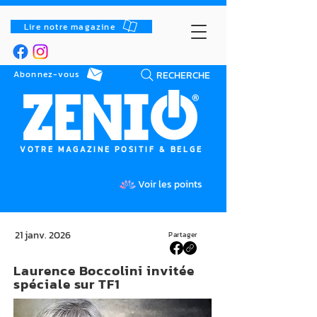
Lire notre magazine
RECHERCHE
Abonnez-vous
VOTRE MAGAZINE POSITIF & BELGE
Voir les points
21 janv. 2026
Partager
Laurence Boccolini invitée
spéciale sur TF1