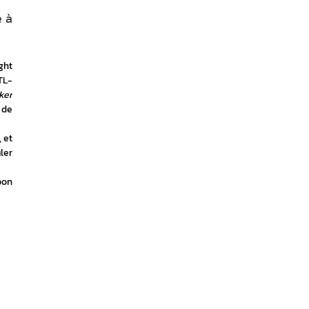
e à
ht 
TL-
er 
de 
, et 
er 
on 