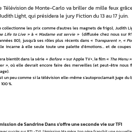
e Télévision de Monte-Carlo va briller de mille feux grâc
udith Light, qui présidera le jury Fiction du 13 au 17 juin.
collectionne les prix comme d’autres les magnets de frigo), Judith Lig
e Life to Live »
 à « 
Madame est servie » 
 (diffusée chez nous sur R
années 80), jusqu’à ses rôles plus récents dans « 
Transparent », « Pok
elle incarne à elle seule toute une palette d’émotions… et de coupes 
vera bientôt dans la série « 
Before »
 sur Apple TV+, le film « 
The Menu »
ver »
, où elle devrait encore faire des merveilles (et peut-être nous fil
age).
est un peu comme si la télévision elle-même s’autoproclamait juge du b
à 100 %.
ission de Sandrine Dans s'offre une seconde vie sur TF1
avec succès sur RTL-TVI, l'émission Ma mère, ton père franchit une nouvelle