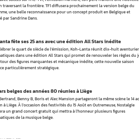
n traversant la frontière. TF1 diffusera prochainement la version belge du
me, une belle reconnaissance pour un concept produit en Belgique et
é par Sandrine Dans.
nta fête ses 25 ans avec une édition All Stars inédite
lébrer le quart de siècle de l'émission, Koh-Lanta réunit dix-huit aventurier
tiques dans une édition All Stars qui promet de renouveler les règles du j
etour des figures marquantes et mécanique inédite, cette nouvelle saison
ce particulièrement stratégique.
ars belges des années 80 réunies à Liège
 Bertrand, Benny B, Boris et Alec Mansion partageront la même scène le 14 a
n à Liège. À l'occasion des festivités du 15 Août en Outremeuse, Nostalgie
ra un grand concert gratuit qui mettra à l'honneur plusieurs figures
tiques de la musique belge.