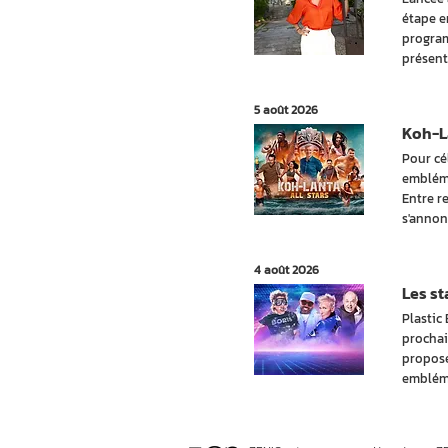
étape e
program
présent
5 août 2026
Koh-La
Pour cé
embléma
Entre r
s'annon
4 août 2026
Les st
Plastic
prochai
propose
embléma