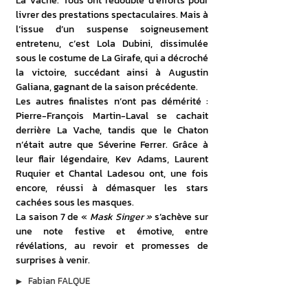
La Vache. Tous ont redoublé d’efforts pour 
livrer des prestations spectaculaires. Mais à 
l’issue d’un suspense soigneusement 
entretenu, c’est Lola Dubini, dissimulée 
sous le costume de La Girafe, qui a décroché 
la victoire, succédant ainsi à Augustin 
Galiana, gagnant de la saison précédente.
Les autres finalistes n’ont pas démérité : 
Pierre-François Martin-Laval se cachait 
derrière La Vache, tandis que le Chaton 
n’était autre que Séverine Ferrer. Grâce à 
leur flair légendaire, Kev Adams, Laurent 
Ruquier et Chantal Ladesou ont, une fois 
encore, réussi à démasquer les stars 
cachées sous les masques.
La saison 7 de « 
Mask Singer »
 s’achève sur 
une note festive et émotive, entre 
révélations, au revoir et promesses de 
surprises à venir.
▶︎
Fabian FALQUE