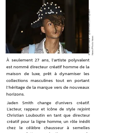
©
Ai
s
s
a
o
ui
N
a
c
e
r
S
pl
a
s
h
n
e
w
s.
C
o
m
/
S
pl
a
s
h
N
e
w
s
/
P
h
o
t
o
N
e
w
/
s
À seulement 27 ans, l’artiste polyvalent
est nommé directeur créatif homme de la
maison de luxe, prêt à dynamiser les
collections masculines tout en portant
l’héritage de la marque vers de nouveaux
horizons.
Jaden Smith change d’univers créatif. 
L’acteur, rappeur et icône de style rejoint 
Christian Louboutin en tant que directeur 
créatif pour la ligne homme, un rôle inédit 
chez le célèbre chausseur à semelles 