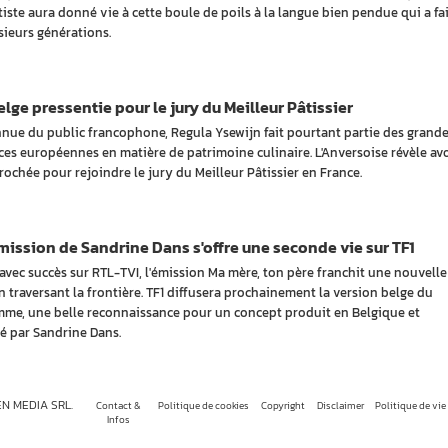
rtiste aura donné vie à cette boule de poils à la langue bien pendue qui a fai
usieurs générations.
lge pressentie pour le jury du Meilleur Pâtissier
nue du public francophone, Regula Ysewijn fait pourtant partie des grand
ces européennes en matière de patrimoine culinaire. L'Anversoise révèle avo
rochée pour rejoindre le jury du Meilleur Pâtissier en France.
ission de Sandrine Dans s'offre une seconde vie sur TF1
avec succès sur RTL-TVI, l'émission Ma mère, ton père franchit une nouvelle
n traversant la frontière. TF1 diffusera prochainement la version belge du
me, une belle reconnaissance pour un concept produit en Belgique et
é par Sandrine Dans.
EN MEDIA SRL.
Contact &
Politique de cookies
Copyright
Disclaimer
Politique de vie
Infos