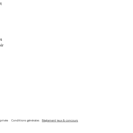
t
es
ir
 privée
Conditions générales
Règlement jeux & concours