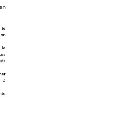
 en
le 
on 
la 
es 
is 
er 
 à 
te 