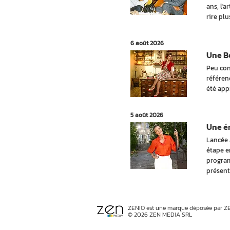
ans, l'a
rire pl
6 août 2026
Une Be
Peu con
référen
été app
5 août 2026
Une ém
Lancée 
étape e
program
présent
ZENIO est une marque déposée par Z
© 2026 ZEN MEDIA SRL