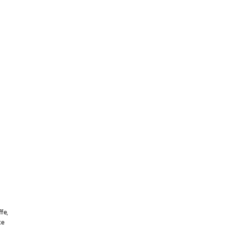
fe,
te