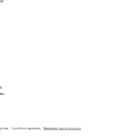
ir
s
eu.
 privée
Conditions générales
Règlement jeux & concours