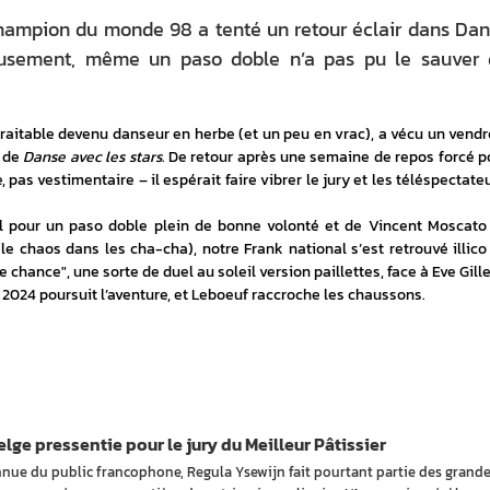
 champion du monde 98 a tenté un retour éclair dans Da
reusement, même un paso doble n’a pas pu le sauver
raitable devenu danseur en herbe (et un peu en vrac), a vécu un vendre
 de 
Danse avec les stars
. De retour après une semaine de repos forcé po
pas vestimentaire – il espérait faire vibrer le jury et les téléspectateur
pour un paso doble plein de bonne volonté et de Vincent Moscato 
t le chaos dans les cha-cha), notre Frank national s’est retrouvé illico 
e chance", une sorte de duel au soleil version paillettes, face à Eve Gille
e 2024 poursuit l’aventure, et Leboeuf raccroche les chaussons.
lge pressentie pour le jury du Meilleur Pâtissier
nue du public francophone, Regula Ysewijn fait pourtant partie des grand