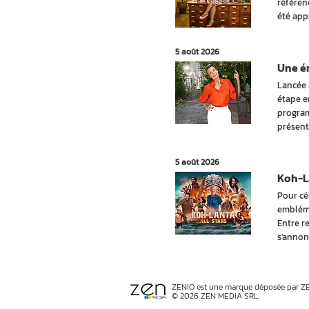
référen
été app
5 août 2026
Une ém
Lancée 
étape e
program
présent
5 août 2026
Koh-La
Pour cé
embléma
Entre r
s'annon
ZENIO est une marque déposée par Z
© 2026 ZEN MEDIA SRL