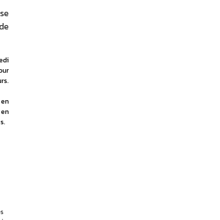
nse
 de
di 
ur 
s. 
en 
en 
s.
es