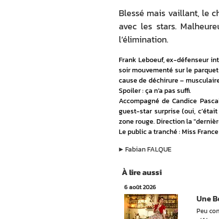
Blessé mais vaillant, le
avec les stars. Malheu
l’élimination.
Frank Leboeuf, ex-défenseur int
soir mouvementé sur le parquet
cause de déchirure – musculaire, 
Spoiler : ça n’a pas suffi.
Accompagné de Candice Pascal 
guest-star surprise (oui, c’étai
zone rouge. Direction la "dernièr
Le public a tranché : Miss Franc
▶︎
Fabian FALQUE
À lire aussi
6 août 2026
Une Be
Peu con