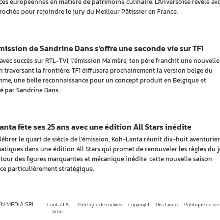
ces européennes en matière de patrimoine culinaire. L'Anversoise révèle avo
rochée pour rejoindre le jury du Meilleur Pâtissier en France.
ission de Sandrine Dans s'offre une seconde vie sur TF1
avec succès sur RTL-TVI, l'émission Ma mère, ton père franchit une nouvelle
n traversant la frontière. TF1 diffusera prochainement la version belge du
me, une belle reconnaissance pour un concept produit en Belgique et
é par Sandrine Dans.
nta fête ses 25 ans avec une édition All Stars inédite
lébrer le quart de siècle de l'émission, Koh-Lanta réunit dix-huit aventurier
tiques dans une édition All Stars qui promet de renouveler les règles du j
etour des figures marquantes et mécanique inédite, cette nouvelle saison
ce particulièrement stratégique.
EN MEDIA SRL.
Contact &
Politique de cookies
Copyright
Disclaimer
Politique de vie
Infos