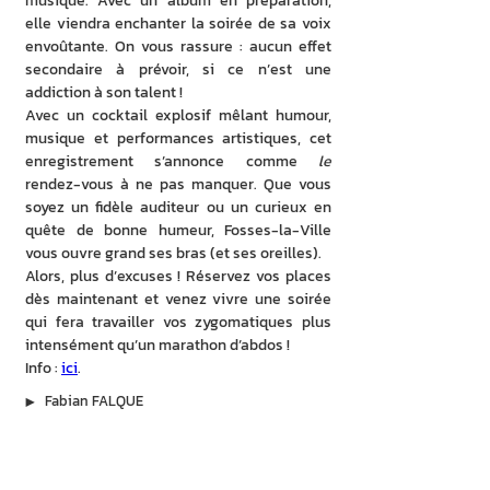
musique. Avec un album en préparation, 
elle viendra enchanter la soirée de sa voix 
envoûtante. On vous rassure : aucun effet 
secondaire à prévoir, si ce n’est une 
addiction à son talent !
Avec un cocktail explosif mêlant humour, 
musique et performances artistiques, cet 
enregistrement s’annonce comme 
le 
rendez-vous à ne pas manquer. Que vous 
soyez un fidèle auditeur ou un curieux en 
quête de bonne humeur, Fosses-la-Ville 
vous ouvre grand ses bras (et ses oreilles).
Alors, plus d’excuses ! Réservez vos places 
dès maintenant et venez vivre une soirée 
qui fera travailler vos zygomatiques plus 
intensément qu’un marathon d’abdos !
Info : 
ici
.
▶︎
Fabian FALQUE