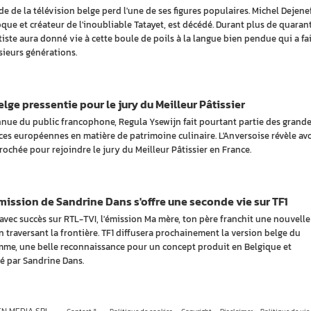
e de la télévision belge perd l'une de ses figures populaires. Michel Dejenef
oque et créateur de l'inoubliable Tatayet, est décédé. Durant plus de quaran
rtiste aura donné vie à cette boule de poils à la langue bien pendue qui a fai
usieurs générations.
lge pressentie pour le jury du Meilleur Pâtissier
nue du public francophone, Regula Ysewijn fait pourtant partie des grand
ces européennes en matière de patrimoine culinaire. L'Anversoise révèle avo
rochée pour rejoindre le jury du Meilleur Pâtissier en France.
ission de Sandrine Dans s'offre une seconde vie sur TF1
avec succès sur RTL-TVI, l'émission Ma mère, ton père franchit une nouvelle
n traversant la frontière. TF1 diffusera prochainement la version belge du
me, une belle reconnaissance pour un concept produit en Belgique et
é par Sandrine Dans.