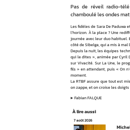
Pas de réveil radio-tél
chamboulé les ondes matin
Les fidèles de Sara De Paduwa et 
l’horizon. À la place ? Une redi
journée avec leur duo habituel. 
côté de Sibelga, qui a mis à mal 
Depuis la nuit, les équipes techn
qui le dites », animée par Cyril
sur Vivacité. Sur La Une, le p
fils » en attendant, puis « On n
moment.
La RTBF assure que tout est mis
on zappe, et on croise les doigts 
▶︎
Fabian FALQUE
À lire aussi
7 août 2026
Michel