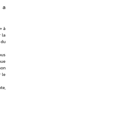
e a
 à 
la 
du 
us 
ue 
on 
le 
e, 