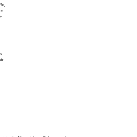
fe,
te
t
es
ir