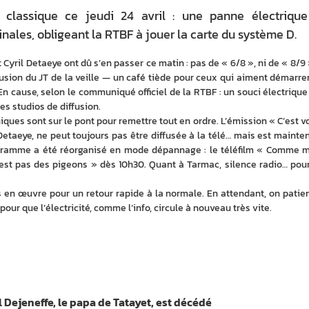
é classique ce jeudi 24 avril : une panne électriqu
ales, obligeant la RTBF à jouer la carte du système D.
Cyril Detaeye ont dû s’en passer ce matin : pas de « 6/8 », ni de « 8/9 »
ffusion du JT de la veille — un café tiède pour ceux qui aiment démarrer 
En cause, selon le communiqué officiel de la RTBF : un souci électrique 
les studios de diffusion.
iques sont sur le pont pour remettre tout en ordre. L’émission « C’est vo
 Detaeye, ne peut toujours pas être diffusée à la télé… mais est mainten
rogramme a été réorganisé en mode dépannage : le téléfilm « Comme m
’est pas des pigeons » dès 10h30. Quant à Tarmac, silence radio… pour 
 en œuvre pour un retour rapide à la normale. En attendant, on patient
pour que l’électricité, comme l’info, circule à nouveau très vite.
 Dejeneffe, le papa de Tatayet, est décédé