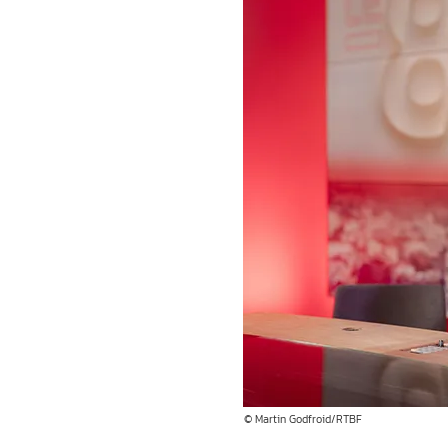
© Martin Godfroid/RTBF