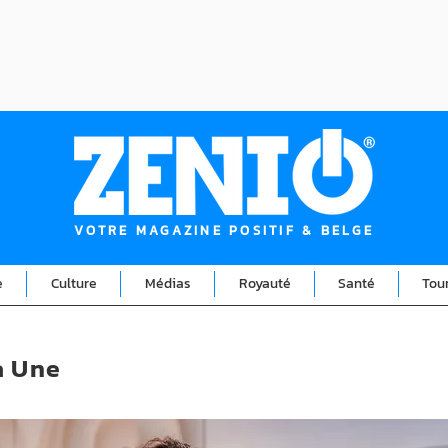
VOTRE MAGAZINE POSITIF & BELGE
e
Culture
Médias
Royauté
Santé
Tou
a Une