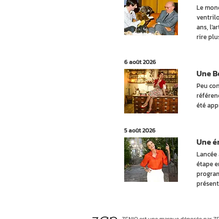
Le mond
ventril
ans, l'a
rire pl
6 août 2026
Une Be
Peu con
référen
été app
5 août 2026
Une ém
Lancée 
étape e
program
présent