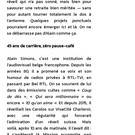
réveil qui n’a pas sonné, mais bien pour 
savourer une retraite bien méritée — sans 
pour autant tourner totalement le dos à 
l’antenne. Quelques projets ponctuels 
pourraient encore émerger ici et là. On ne 
se débarrasse pas d’Alain comme ça.
45 ans de carrière, zéro pause-café
Alain Simons, c’est une institution de 
l’audiovisuel belge francophone. Depuis les 
années 80, il a promené sa voix et son 
humour de radios privées à RTL-TVi, en 
passant par Bel RTL. On se souvient de lui 
dans des émissions cultes comme « 
Coup 
de dés
 », « 
Qui sera millionnaire »
 ou 
encore « 
10 qu'on aime »
. Et depuis 2015, il 
réveillait les Carolos sur VivaCité Charleroi, 
avec une régularité qui forcerait 
l’admiration d’un réveil suisse. Mais 
voilà, après 10 ans de matinale, il l’avait dit : 
il s’arrêterait là. Mission accomplie, pari 