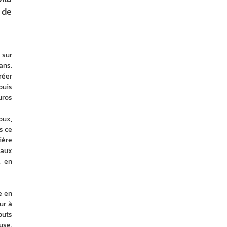
 de
sur 
ns. 
éer 
uis 
ros 
ux, 
 ce 
ère 
aux 
 en 
 en 
r à 
uts 
se. 