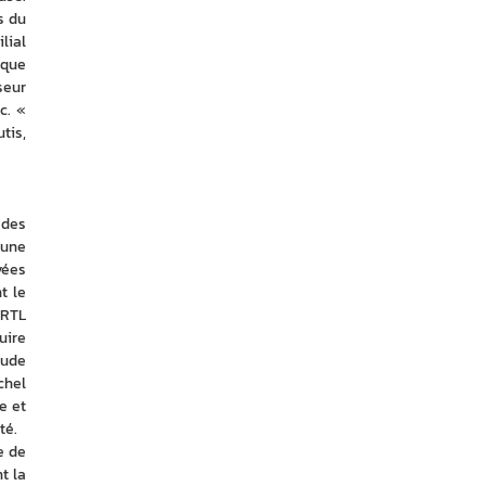
 du 
ial 
que 
eur 
. « 
tis, 
des 
une 
ées 
 le 
RTL 
ire 
ude 
hel 
 et 
té.
 de 
 la 