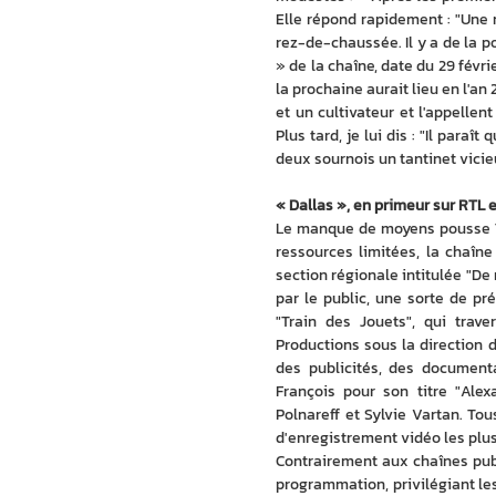
Elle répond rapidement : "Une
rez-de-chaussée. Il y a de la po
» de la chaîne, date du 29 févr
la prochaine aurait lieu en l'an
et un cultivateur et l'appellen
Plus tard, je lui dis : "Il paraî
deux sournois un tantinet vici
« Dallas », en primeur sur RTL 
Le manque de moyens pousse Té
ressources limitées, la chaîne
section régionale intitulée "De
par le public, une sorte de pr
"Train des Jouets", qui trave
Productions sous la direction d
des publicités, des documenta
François pour son titre "Alex
Polnareff et Sylvie Vartan. To
d'enregistrement vidéo les plu
Contrairement aux chaînes pub
programmation, privilégiant les 