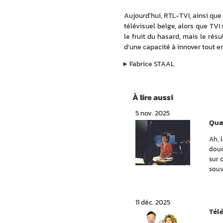
Aujourd'hui, RTL-TVI, ainsi que
télévisuel belge, alors que TVI
le fruit du hasard, mais le rés
d'une capacité à innover tout en
▶︎
Fabrice STAAL
À lire aussi
5 nov. 2025
Quan
Ah, 
douc
sur 
souv
11 déc. 2025
Tél