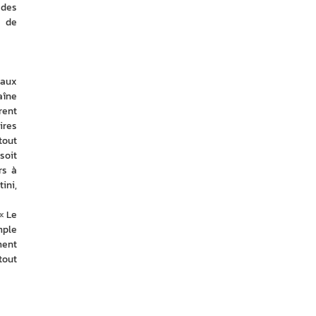
des 
 de 
.
aux 
îne 
ent 
res 
out 
soit 
s à 
ni, 
 Le 
ple 
ent 
out 