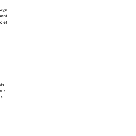
age 
ent 
 et 
oix
our
os