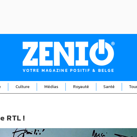
VOTRE MAGAZINE POSITIF & BELGE
e
Culture
Médias
Royauté
Santé
Tou
e RTL !