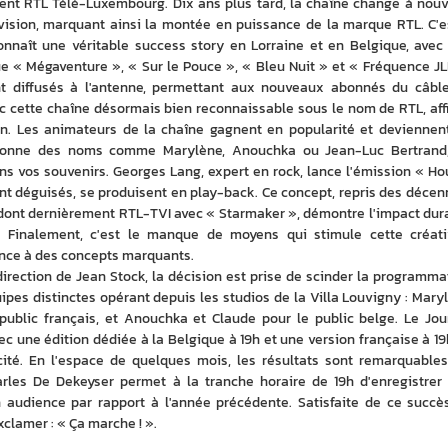
ent RTL Télé-Luxembourg. Dix ans plus tard, la chaîne change à nouv
ision, marquant ainsi la montée en puissance de la marque RTL. C'es
nnaît une véritable success story en Lorraine et en Belgique, avec 
e « Mégaventure », « Sur le Pouce », « Bleu Nuit » et « Fréquence JLB
nt diffusés à l'antenne, permettant aux nouveaux abonnés du câble
ec cette chaîne désormais bien reconnaissable sous le nom de RTL, affi
ran. Les animateurs de la chaîne gagnent en popularité et deviennent
ntionne des noms comme Marylène, Anouchka ou Jean-Luc Bertrand, 
 vos souvenirs. Georges Lang, expert en rock, lance l'émission « Hou
ent déguisés, se produisent en play-back. Ce concept, repris des décenn
, dont dernièrement RTL-TVI avec « Starmaker », démontre l'impact dura
. Finalement, c'est le manque de moyens qui stimule cette créativ
ance à des concepts marquants.
irection de Jean Stock, la décision est prise de scinder la programmat
ipes distinctes opérant depuis les studios de la Villa Louvigny : Maryl
public français, et Anouchka et Claude pour le public belge. Le Jour
ec une édition dédiée à la Belgique à 19h et une version française à 19h
ité. En l'espace de quelques mois, les résultats sont remarquables.
rles De Dekeyser permet à la tranche horaire de 19h d'enregistrer 
udience par rapport à l'année précédente. Satisfaite de ce succès,
clamer : « Ça marche ! ».