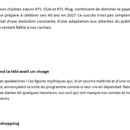
 ses chaînes sœurs RTL Club et RTL Plug, continuent de dominer le pays
 se prépare à célébrer ses 40 ans en 2027. Ce succès n'est pas simplem
ultat d'une évolution constante, d'une adaptation aux attentes du public
 restant fidèle à ses racines.
d la télé avait un visage
les speakerines ! Ces figures mythiques qui, d’un sourire maîtrisé et d’une v
e, annonçaient la suite du programme comme si leur vie en dépendait. Ret
ces dames (et quelques messieurs, oui oui) qui ont marqué nos soirées et n
enirs.
éshopping