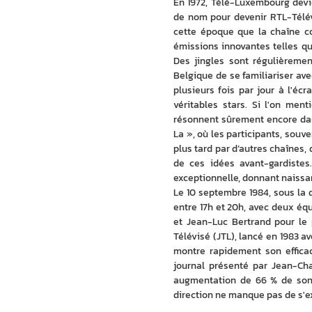
En 1972, Télé-Luxembourg devi
de nom pour devenir RTL-Télév
cette époque que la chaîne co
émissions innovantes telles qu
Des jingles sont régulièreme
Belgique de se familiariser av
plusieurs fois par jour à l'éc
véritables stars. Si l'on me
résonnent sûrement encore dans
La », où les participants, souv
plus tard par d’autres chaînes
de ces idées avant-gardistes
exceptionnelle, donnant naiss
Le 10 septembre 1984, sous la d
entre 17h et 20h, avec deux équ
et Jean-Luc Bertrand pour le 
Télévisé (JTL), lancé en 1983 av
montre rapidement son efficac
journal présenté par Jean-Cha
augmentation de 66 % de son a
direction ne manque pas de s'ex