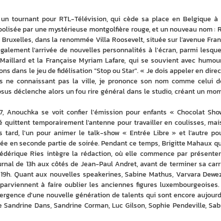
un tournant pour RTL-Télévision, qui cède sa place en Belgique à 
mbolisée par une mystérieuse montgolfière rouge, et un nouveau nom : 
à Bruxelles, dans la renommée Villa Roosevelt, située sur l'avenue Frank
galement l'arrivée de nouvelles personnalités à l'écran, parmi lesquel
 Maillard et la Française Myriam Lafare, qui se souvient avec humour
ns dans le jeu de fidélisation "Stop ou Star". « Je dois appeler en direct
s ne connaissant pas la ville, je prononce son nom comme celui de
psus déclenche alors un fou rire général dans le studio, créant un mom
87, Anouchka se voit confier l'émission pour enfants « Chocolat Show
 quittent temporairement l'antenne pour travailler en coulisses, mais 
 tard, l'un pour animer le talk-show « Entrée Libre » et l'autre pou
sée en seconde partie de soirée. Pendant ce temps, Brigitte Mahaux qui
rédérique Ries intègre la rédaction, où elle commence par présenter 
ournal de 13h aux côtés de Jean-Paul Andret, avant de terminer sa carri
e 19h. Quant aux nouvelles speakerines, Sabine Mathus, Varvara Dewez
parviennent à faire oublier les anciennes figures luxembourgeoises. 
rgence d'une nouvelle génération de talents qui sont encore aujourd'
 Sandrine Dans, Sandrine Corman, Luc Gilson, Sophie Pendeville, Sabr