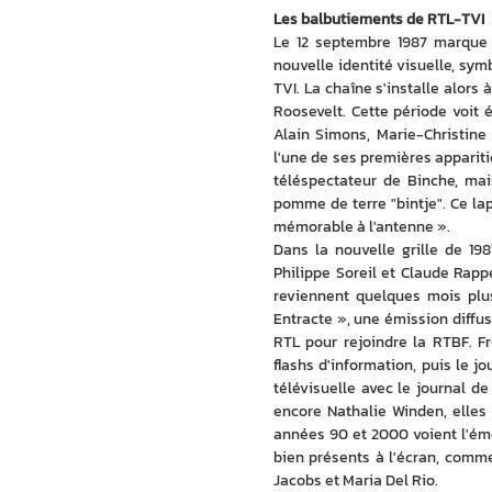
Les balbutiements de RTL-TVI
Le 12 septembre 1987 marque 
nouvelle identité visuelle, sy
TVI. La chaîne s'installe alors 
Roosevelt. Cette période voit é
Alain Simons, Marie-Christine
l'une de ses premières apparitio
téléspectateur de Binche, mai
pomme de terre "bintje". Ce la
mémorable à l'antenne ».
Dans la nouvelle grille de 19
Philippe Soreil et Claude Rappé
reviennent quelques mois plus
Entracte », une émission diffu
RTL pour rejoindre la RTBF. F
flashs d'information, puis le j
télévisuelle avec le journal d
encore Nathalie Winden, elles 
années 90 et 2000 voient l'éme
bien présents à l'écran, comme
Jacobs et Maria Del Rio.