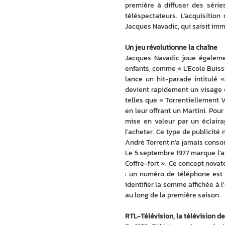
première à diffuser des série
téléspectateurs. L'acquisitio
Jacques Navadic, qui saisit immé
Un jeu révolutionne la chaîne
Jacques Navadic joue égalemen
enfants, comme « L’Ecole Buisso
lance un hit-parade intitulé 
devient rapidement un visage 
telles que « Torrentiellement Vô
en leur offrant un Martini. Pour 
mise en valeur par un éclaira
l'acheter. Ce type de publicité 
André Torrent n'a jamais conso
Le 5 septembre 1977 marque l'ar
Coffre-fort ». Ce concept novat
: un numéro de téléphone est s
identifier la somme affichée à l
au long de la première saison.
RTL-Télévision, la télévision de