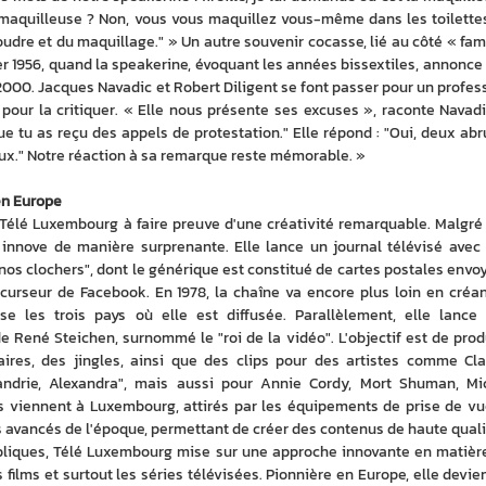
 maquilleuse ? Non, vous vous maquillez vous-même dans les toilettes
udre et du maquillage." » Un autre souvenir cocasse, lié au côté « famil
ier 1956, quand la speakerine, évoquant les années bissextiles, annonce 
 2000. Jacques Navadic et Robert Diligent se font passer pour un profess
t pour la critiquer. « Elle nous présente ses excuses », raconte Navadic
t que tu as reçu des appels de protestation." Elle répond : "Oui, deux abru
eux." Notre réaction à sa remarque reste mémorable. »
en Europe
lé Luxembourg à faire preuve d'une créativité remarquable. Malgré 
 innove de manière surprenante. Elle lance un journal télévisé avec 
 nos clochers", dont le générique est constitué de cartes postales envoy
écurseur de Facebook. En 1978, la chaîne va encore plus loin en créant
rse les trois pays où elle est diffusée. Parallèlement, elle lance 
e René Steichen, surnommé le "roi de la vidéo". L'objectif est de produ
ires, des jingles, ainsi que des clips pour des artistes comme Cla
andrie, Alexandra", mais aussi pour Annie Cordy, Mort Shuman, Mic
us viennent à Luxembourg, attirés par les équipements de prise de vue
s avancés de l'époque, permettant de créer des contenus de haute quali
liques, Télé Luxembourg mise sur une approche innovante en matière
films et surtout les séries télévisées. Pionnière en Europe, elle devient