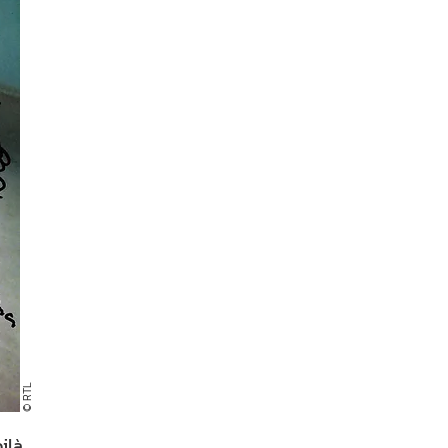
© RTL
ilà