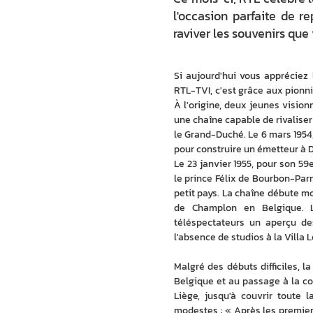
l'occasion parfaite de r
raviver les souvenirs qu
Si aujourd'hui vous appréciez
RTL-TVI, c'est grâce aux pionni
À l'origine, deux jeunes vision
une chaîne capable de rivalise
le Grand-Duché. Le 6 mars 1954,
pour construire un émetteur à D
Le 23 janvier 1955, pour son 5
le prince Félix de Bourbon-Par
petit pays. La chaîne débute mo
de Champlon en Belgique. L
téléspectateurs un aperçu des
l'absence de studios à la Villa 
Malgré des débuts difficiles, 
Belgique et au passage à la co
Liège, jusqu'à couvrir toute 
modestes : « Après les premiers