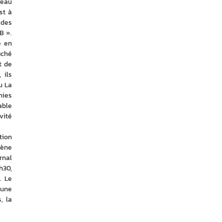
eau 
t à 
des 
 ». 
 en 
ché 
 de 
ils 
 La 
ies 
ble 
ité 
ion 
ène 
nal 
30, 
 Le 
une 
 la 