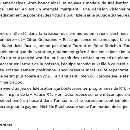
s américaines, établissant ainsi un nouveau modèle de fidélisation 
n de "Dallas" en est un exemple marquant : une décision visionnaire
diatement le potentiel des fictions pour fidéliser le public à 20 heures
t un rôle clé dans la création des premières émissions destinées 
nnière » et « Citron Grenadine ». En ce qui concerne la musique, la cha
« Super Juke Box », animé par André Torrent et René Steichen. Torr
emblématique de la station, notamment grâce à des émissions similai
tre » et « Martini World », où il reçoit des artistes autour d'un piano t
accentuer l'attrait de la boisson, l'équipe technique veille à ce qu'elle 
ge soigneusement positionné, encourageant ainsi les téléspectateur
ne serait plus toléré en 2025. Fait amusant : bien qu'il promeuve le Marti
mmé d'alcool.
rivée d’un jeu de fidélisation qui bouleverse les programmes de RTL : «
eur, inspiré de la « Valise RTL » en radio, repose sur une mécanique sim
électionné au hasard dans l'annuaire, et le participant doit simplem
'écran pour la gagner. Michèle Etzel assure seule l'animation de ce jeu t
s stars