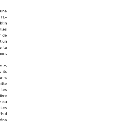
une 
RTL-
lin 
les 
 de 
 un 
 la 
ent 
 ». 
ils 
r « 
tte 
les 
ère 
 ou 
Les 
hui 
ina 