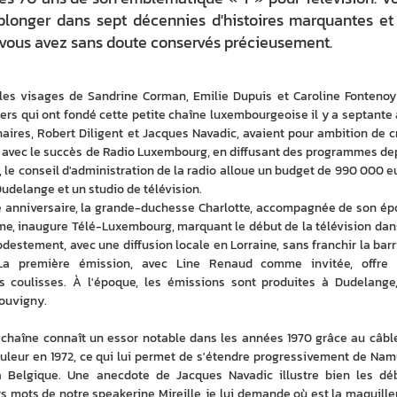
eplonger dans sept décennies d'histoires marquantes et
e vous avez sans doute conservés précieusement.
 les visages de Sandrine Corman, Emilie Dupuis et Caroline Fontenoy 
ers qui ont fondé cette petite chaîne luxembourgeoise il y a septante a
naires, Robert Diligent et Jacques Navadic, avaient pour ambition de cr
r avec le succès de Radio Luxembourg, en diffusant des programmes dep
 le conseil d'administration de la radio alloue un budget de 990 000 eu
udelange et un studio de télévision.
9e anniversaire, la grande-duchesse Charlotte, accompagnée de son épo
me, inaugure Télé-Luxembourg, marquant le début de la télévision dans
destement, avec une diffusion locale en Lorraine, sans franchir la barri
a première émission, avec Line Renaud comme invitée, offre 
 coulisses. À l'époque, les émissions sont produites à Dudelange,
Louvigny.
la chaîne connaît un essor notable dans les années 1970 grâce au câble
uleur en 1972, ce qui lui permet de s'étendre progressivement de Namu
la Belgique. Une anecdote de Jacques Navadic illustre bien les déb
 mots de notre speakerine Mireille, je lui demande où est la maquilleu