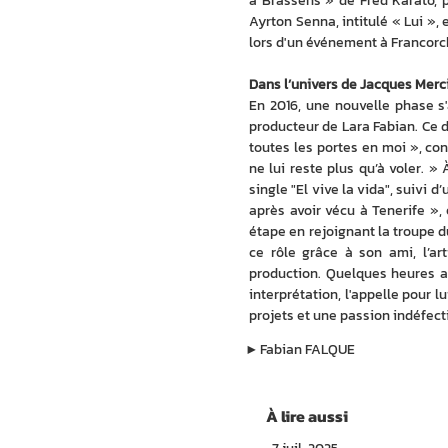
à Brassens » de Fred Karato, p
Ayrton Senna, intitulé « Lui »,
lors d'un événement à Francor
Dans l’univers de Jacques Merc
En 2016, une nouvelle phase s'
producteur de Lara Fabian. Ce de
toutes les portes en moi », conf
ne lui reste plus qu’à voler. » 
single "El vive la vida", suivi 
après avoir vécu à Tenerife », 
étape en rejoignant la troupe d
ce rôle grâce à son ami, l’ar
production. Quelques heures ap
interprétation, l'appelle pour lu
projets et une passion indéfect
▶︎
Fabian FALQUE
À lire aussi