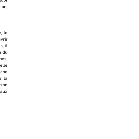
ote 
on, 
 le 
rir 
 il 
 du 
es, 
lle 
che 
 la 
son 
eaux 