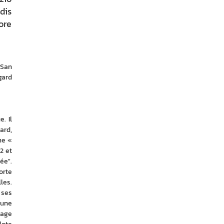
dis
ore
San 
ard 
 Il 
rd, 
e « 
 et 
e". 
rte 
es. 
ses 
une 
age 