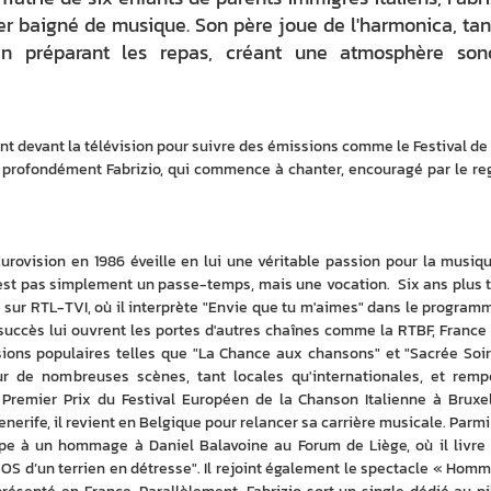
er baigné de musique. Son père joue de l'harmonica, tan
 préparant les repas, créant une atmosphère son
t devant la télévision pour suivre des émissions comme le Festival de 
ofondément Fabrizio, qui commence à chanter, encouragé par le reg
urovision en 1986 éveille en lui une véritable passion pour la musique.
est pas simplement un passe-temps, mais une vocation.  Six ans plus ta
on sur RTL-TVI, où il interprète "Envie que tu m'aimes" dans le programm
succès lui ouvrent les portes d'autres chaînes comme la RTBF, France 2
ssions populaires telles que "La Chance aux chansons" et "Sacrée Soiré
ur de nombreuses scènes, tant locales qu'internationales, et rempo
e Premier Prix du Festival Européen de la Chanson Italienne à Bruxell
erife, il revient en Belgique pour relancer sa carrière musicale. Parmi 
pe à un hommage à Daniel Balavoine au Forum de Liège, où il livre 
OS d’un terrien en détresse". Il rejoint également le spectacle « Homm