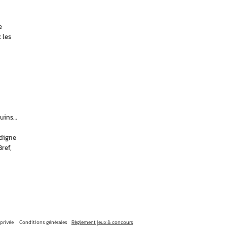
e
 les
quins…
 digne
ref,
 privée
Conditions générales
Règlement jeux & concours