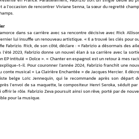
résenté en France. Parallèlement, Fabrizio sort un single dédié au pil
 et a l’occasion de rencontrer Viviane Senna, la sœur du regretté champi
champs.
ier
amorce dans sa carrière avec sa rencontre décisive avec Rick Allison,
rnier lui insuffle un renouveau artistique. « Il a trouvé les clés pour ouv
ie Fabrizio. Rick, de son côté, déclare : « Fabrizio a désormais des ailes,
À l’été 2023, Fabrizio donne un nouvel élan à sa carrière avec la sortie
d’un EP intitulé « Dolce ». « Chanter en espagnol est un retour à mes racin
explique-t-il. Pour couronner l'année 2024, Fabrizio franchit une nouve
u conte musical « La Clairière Enchantée » de Jacques Mercier. Il décro
tiste belge Loïc Jennequin, qui le recommande après son départ de
rès l'envoi de sa maquette, le compositeur Henri Seroka, séduit par 
i offrir le rôle. Fabrizio Zeva poursuit ainsi son rêve, porté par de nouv
ible pour la musique.