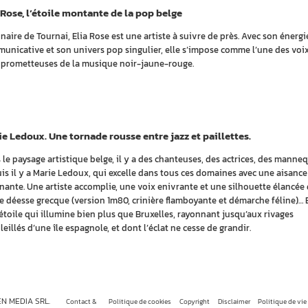
 Rose, l’étoile montante de la pop belge
inaire de Tournai, Elia Rose est une artiste à suivre de près. Avec son énergi
unicative et son univers pop singulier, elle s’impose comme l’une des voix
 prometteuses de la musique noir-jaune-rouge.
e Ledoux. Une tornade rousse entre jazz et paillettes.
 le paysage artistique belge, il y a des chanteuses, des actrices, des manne
uis il y a Marie Ledoux, qui excelle dans tous ces domaines avec une aisance
inante. Une artiste accomplie, une voix enivrante et une silhouette élancée
e déesse grecque (version 1m80, crinière flamboyante et démarche féline)… B
étoile qui illumine bien plus que Bruxelles, rayonnant jusqu’aux rivages
eillés d’une île espagnole, et dont l’éclat ne cesse de grandir.
EN MEDIA SRL.
Contact &
Politique de cookies
Copyright
Disclaimer
Politique de vie