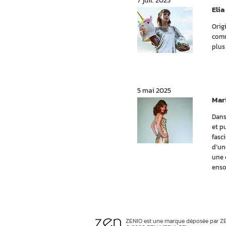
7 juil. 2025
Elia
Orig
comm
plus
5 mai 2025
Mari
Dans
et p
fasc
d’un
une 
ensol
ZENIO est une marque déposée par Z