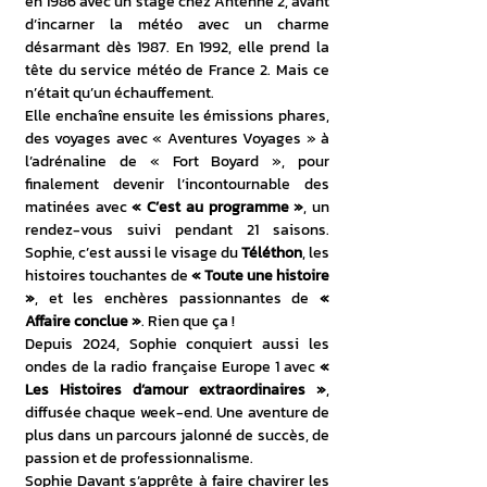
en 1986 avec un stage chez Antenne 2, avant 
d’incarner la météo avec un charme 
désarmant dès 1987. En 1992, elle prend la 
tête du service météo de France 2. Mais ce 
n’était qu’un échauffement.
Elle enchaîne ensuite les émissions phares, 
des voyages avec « Aventures Voyages » à 
l’adrénaline de « Fort Boyard », pour 
finalement devenir l’incontournable des 
matinées avec 
« C’est au programme »
, un 
rendez-vous suivi pendant 21 saisons. 
Sophie, c’est aussi le visage du 
Téléthon
, les 
histoires touchantes de 
« Toute une histoire 
»
, et les enchères passionnantes de 
« 
Affaire conclue »
. Rien que ça !
Depuis 2024, Sophie conquiert aussi les 
ondes de la radio française Europe 1 avec 
« 
Les Histoires d’amour extraordinaires »
, 
diffusée chaque week-end. Une aventure de 
plus dans un parcours jalonné de succès, de 
passion et de professionnalisme.
Sophie Davant s’apprête à faire chavirer les 