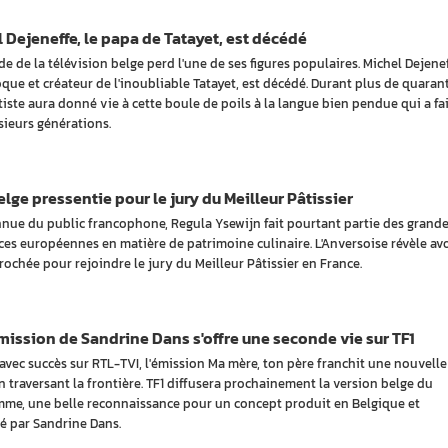
 Dejeneffe, le papa de Tatayet, est décédé
e de la télévision belge perd l'une de ses figures populaires. Michel Dejenef
oque et créateur de l'inoubliable Tatayet, est décédé. Durant plus de quaran
rtiste aura donné vie à cette boule de poils à la langue bien pendue qui a fai
usieurs générations.
lge pressentie pour le jury du Meilleur Pâtissier
nue du public francophone, Regula Ysewijn fait pourtant partie des grand
ces européennes en matière de patrimoine culinaire. L'Anversoise révèle avo
rochée pour rejoindre le jury du Meilleur Pâtissier en France.
ission de Sandrine Dans s'offre une seconde vie sur TF1
avec succès sur RTL-TVI, l'émission Ma mère, ton père franchit une nouvelle
n traversant la frontière. TF1 diffusera prochainement la version belge du
me, une belle reconnaissance pour un concept produit en Belgique et
é par Sandrine Dans.