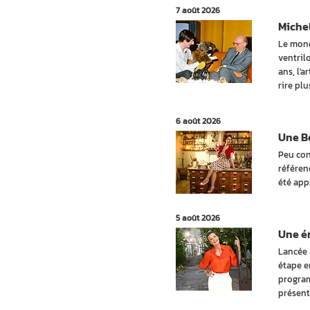
7 août 2026
Michel
Le mond
ventril
ans, l'a
rire pl
6 août 2026
Une Be
Peu con
référen
été app
5 août 2026
Une ém
Lancée 
étape e
program
présent