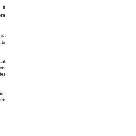
e à
era
 du 
la 
ait 
n, 
les 
di, 
re 