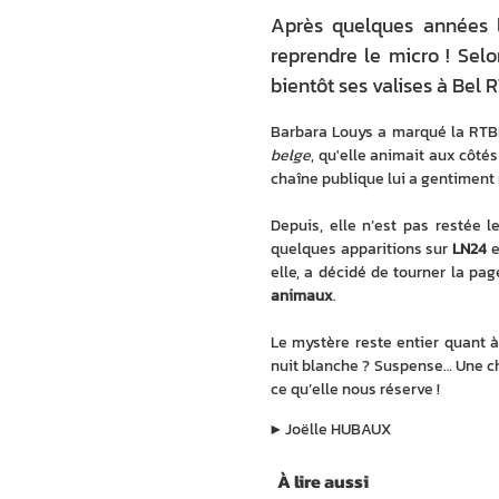
Après quelques années l
reprendre le micro ! Selo
bientôt ses valises à Bel R
Barbara Louys a marqué la RTB
belge
, qu'elle animait aux côté
chaîne publique lui a gentiment 
Depuis, elle n’est pas restée l
quelques apparitions sur 
LN24
 
elle, a décidé de tourner la pa
animaux
.
Le mystère reste entier quant à
nuit blanche ? Suspense… Une chos
ce qu’elle nous réserve !
▶︎
Joëlle HUBAUX
À lire aussi