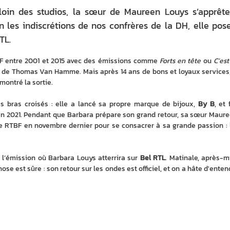
oin des studios, la sœur de Maureen Louys s’apprêt
n les indiscrétions de nos confrères de la DH, elle pos
TL.
F entre 2001 et 2015 avec des émissions comme 
Forts en tête
 ou 
C’est
s de Thomas Van Hamme. Mais après 14 ans de bons et loyaux services, 
montré la sortie.
es bras croisés : elle a lancé sa propre marque de bijoux, 
By B
, et f
en 2021. Pendant que Barbara prépare son grand retour, sa sœur Mauree
ge RTBF en novembre dernier pour se consacrer à sa grande passion : 
 l’émission où Barbara Louys atterrira sur 
Bel RTL
. Matinale, après-mi
e est sûre : son retour sur les ondes est officiel, et on a hâte d'entend