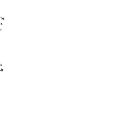
fe,
te
t
es
ir