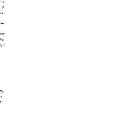
ne 
je 
tar 
es 
at 
er 
ui 
fe,
te
t