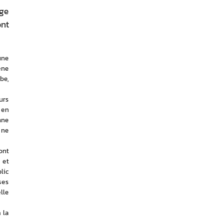
ège
ont
ne 
ne 
e, 
rs 
en 
ne 
ne 
nt 
et 
ic 
es 
le 
la 