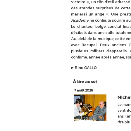
victoire », un clin d'œil adress
des grandes surprises de cette 
marierai un ange ». Une presta
Academy
 ne confie, le sourire au
Le chanteur belge conclut fina
décibels dans une salle totalem
Au-delà de la musique, cette édi
avec Recupel. Deux anciens GS
plusieurs milliers d'appareils
confirme, année après année, so
▶︎
Rino GALLO
À lire aussi
7 août 2026
Michel
Le mond
ventril
ans, l'a
rire pl