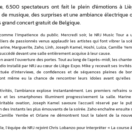
e, 6.500 spectateurs ont fait le plein d'émotions à Li
s de musique, des surprises et une ambiance électrique 
 grand concert gratuit de Belgique.
comme l'impatience du public. Mercredi soir, le NRJ Music Tour a u
iers de passionnés venus applaudir les artistes qui font vibrer la scè
rine, Marguerite, Zaho, Linh, Joseph Kamel, Hoshi, Luiza, Camille Yemb
 succédé devant une salle entièrement acquise à leur cause.
n avant l'ouverture des portes. Tout au long de l'après-midi, les chanteu
io installé par NRJ au cœur de Liège Expo. Mike y recevait ses invités 
tuée d'interviews, de confidences et de séquences pleines de bon
ont même eu la chance de rencontrer leurs idoles avant qu'elles 
ivités, l'ambiance explose instantanément. Les premiers refrains so
ix et les smartphones illuminent progressivement la salle. Marine 
itable ovation, Joseph Kamel savoure l'accueil réservé par le publ
'un des instants les plus émouvants de la soirée. Zaho enchaîne ensuite s
 Camille Yembe et Orlane ne démontrent tout le talent de la nouvel
le, l'équipe de NRJ rejoint Chris Lobanzo pour interpréter « La course à 