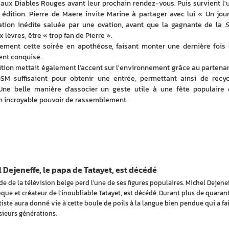
é aux Diables Rouges avant leur prochain rendez-vous. Puis survient l'u
édition. Pierre de Maere invite Marine à partager avec lui « Un jour 
tion inédite saluée par une ovation, avant que la gagnante de la 
S
x lèvres, être « trop fan de Pierre ».
lement cette soirée en apothéose, faisant monter une dernière fois l
ent conquise.
tion mettait également l'accent sur l'environnement grâce au partenari
M suffisaient pour obtenir une entrée, permettant ainsi de recycl
. Une belle manière d'associer un geste utile à une fête populaire q
n incroyable pouvoir de rassemblement.
 Dejeneffe, le papa de Tatayet, est décédé
e de la télévision belge perd l'une de ses figures populaires. Michel Dejenef
oque et créateur de l'inoubliable Tatayet, est décédé. Durant plus de quaran
rtiste aura donné vie à cette boule de poils à la langue bien pendue qui a fai
usieurs générations.