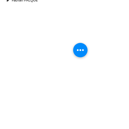
▶︎
Fabian FALQUE
À lire aussi
7 août 2026
Michel Dejeneffe, le papa de Tatayet,
est décédé
Le monde de la télévision belge perd l'une de
ses figures populaires. Michel Dejeneffe,
ventriloque et créateur de l'inoubliable
Tatayet, est décédé. Durant plus de quarante