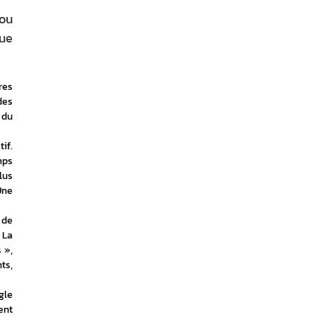
ou
gue
es 
es 
du 
f. 
ps 
us 
ne 
de 
La 
», 
s, 
le 
nt 