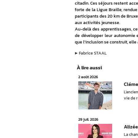
citadin. Ces séjours restent acc
forte de la Ligue Braille, rendu
participants des 20 km de Bruxel
aux activités jeunesse.
Au-delà des apprentissages, ces
de développer leur autonomie e
que l'inclusion se construit, elle
▶︎
Fabrice STAAL
À lire aussi
2 août 2026
Cléme
L'ancie
vie de r
29 juil. 2026
Alizée
La chan