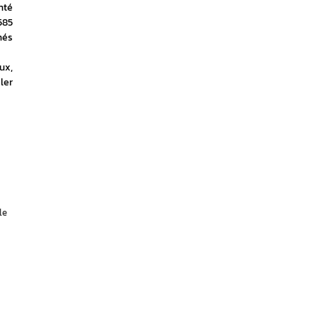
té 
85 
és 
x, 
er 
le