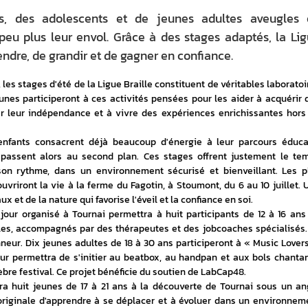
s, des adolescents et de jeunes adultes aveugles 
eu plus leur envol. Grâce à des stages adaptés, la Li
endre, de grandir et de gagner en confiance.
les stages d'été de la Ligue Braille constituent de véritables laboratoir
unes participeront à ces activités pensées pour les aider à acquérir d
er leur indépendance et à vivre des expériences enrichissantes hors 
enfants consacrent déjà beaucoup d'énergie à leur parcours éducati
 passent alors au second plan. Ces stages offrent justement le tem
on rythme, dans un environnement sécurisé et bienveillant. Les pl
uvriront la vie à la ferme du Fagotin, à Stoumont, du 6 au 10 juillet. U
et de la nature qui favorise l'éveil et la confiance en soi.
our organisé à Tournai permettra à huit participants de 12 à 16 ans 
les, accompagnés par des thérapeutes et des jobcoaches spécialisés. 
eur. Dix jeunes adultes de 18 à 30 ans participeront à « Music Lovers 
ur permettra de s'initier au beatbox, au handpan et aux bols chantant
èbre festival. Ce projet bénéficie du soutien de LabCap48.
a huit jeunes de 17 à 21 ans à la découverte de Tournai sous un ang
 originale d'apprendre à se déplacer et à évoluer dans un environneme