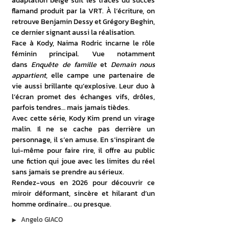
adaptation belge suit les traces du succès 
flamand produit par la VRT. À l’écriture, on 
retrouve Benjamin Dessy et Grégory Beghin, 
ce dernier signant aussi la réalisation.
Face à Kody, Naima Rodric incarne le rôle 
féminin principal. Vue notamment 
dans 
Enquête de famille
 et 
Demain nous 
appartient
, elle campe une partenaire de 
vie aussi brillante qu’explosive. Leur duo à 
l’écran promet des échanges vifs, drôles, 
parfois tendres… mais jamais tièdes.
Avec cette série, Kody Kim prend un virage 
malin. Il ne se cache pas derrière un 
personnage, il s’en amuse. En s’inspirant de 
lui-même pour faire rire, il offre au public 
une fiction qui joue avec les limites du réel 
sans jamais se prendre au sérieux.
Rendez-vous en 2026 pour découvrir ce 
miroir déformant, sincère et hilarant d’un 
homme ordinaire... ou presque.
▶︎
Angelo GIACO