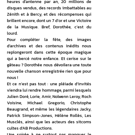
heures d’antenne par an, 20 millions de 
disques vendus, des records imbattables au 
Zénith et à Bercy, et des récompenses qui 
brillent encore, dont un 7 d’or et une Victoire 
de la Musique. Bref, Dorothée, c’est du 
lourd. 
Pour compléter la fête, des images 
d’archives et des contenus inédits nous 
replongeront dans cette époque magique 
qui a bercé notre enfance. Et cerise sur le 
gâteau ? Dorothée nous dévoilera une toute 
nouvelle chanson enregistrée rien que pour 
nous ! 
Et ce n’est pas tout : une pléiade d’invités 
viendra lui rendre hommage, parmi lesquels 
Julien Doré, Lorie, Amir, Nolwenn Leroy, Roch 
Voisine, Michael Gregorio, Christophe 
Beaugrand, et même les légendaires Jacky, 
Patrick Simpson-Jones, Hélène Rollès, Les 
Musclés, ainsi que les acteurs des sitcoms 
cultes d’AB Productions.
Une soirée à ne surtout pas manquer le 