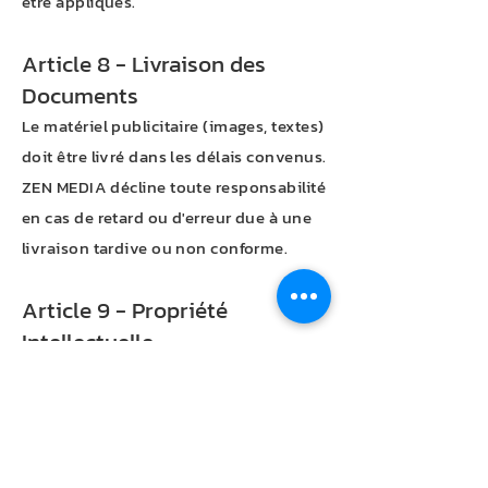
être appliqués.
Article 8 - Livraison des
Documents
Le matériel publicitaire (images, textes)
doit être livré dans les délais convenus.
ZEN MEDIA décline toute responsabilité
en cas de retard ou d'erreur due à une
livraison tardive ou non conforme.
Article 9 - Propriété
Intellectuelle
Les créations de ZEN MEDIA
(maquettes, mises en page, etc.)
demeurent sa propriété exclusive et
sont protégées par le droit d'auteur,