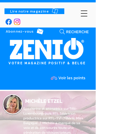
Lire notre magazine
RECHERCHE
Abonnez-vous
VOTRE MAGAZINE POSITIF & BELGE
Voir les points
MICHÈLE ETZEL
Speakerine et animatrice sur Télé-
Luxembourg, puis RTL Télévision,
productrice sur RTL-TVI (Télévie, Miss
Belgique…), Michèle a marqué de sa
voix et de son sourire toute une
génération de téléspectateurs.