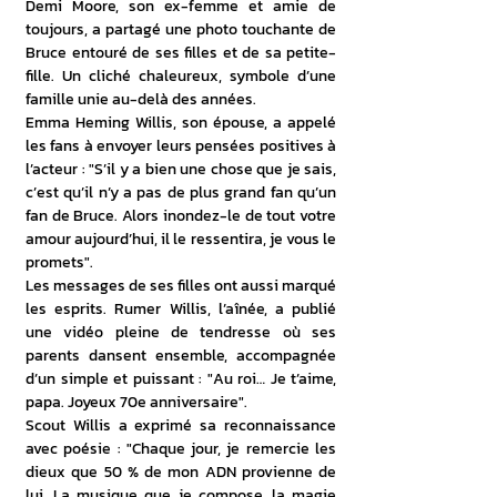
Demi Moore, son ex-femme et amie de 
toujours, a partagé une photo touchante de 
Bruce entouré de ses filles et de sa petite-
fille. Un cliché chaleureux, symbole d’une 
famille unie au-delà des années.
Emma Heming Willis, son épouse, a appelé 
les fans à envoyer leurs pensées positives à 
l’acteur : "S’il y a bien une chose que je sais, 
c’est qu’il n’y a pas de plus grand fan qu’un 
fan de Bruce. Alors inondez-le de tout votre 
amour aujourd’hui, il le ressentira, je vous le 
promets".
Les messages de ses filles ont aussi marqué 
les esprits. Rumer Willis, l’aînée, a publié 
une vidéo pleine de tendresse où ses 
parents dansent ensemble, accompagnée 
d’un simple et puissant : "Au roi… Je t’aime, 
papa. Joyeux 70e anniversaire".
Scout Willis a exprimé sa reconnaissance 
avec poésie : "Chaque jour, je remercie les 
dieux que 50 % de mon ADN provienne de 
lui. La musique que je compose, la magie 