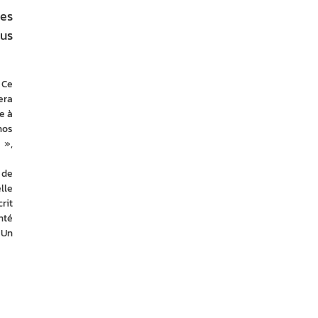
les
ous
Ce 
ra 
 à 
os 
», 
de 
le 
it 
té 
Un 