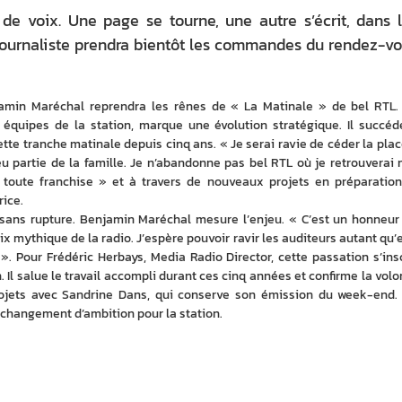
e voix. Une page se tourne, une autre s’écrit, dans 
 journaliste prendra bientôt les commandes du rendez-v
min Maréchal reprendra les rênes de « La Matinale » de bel RTL. 
équipes de la station, marque une évolution stratégique. Il succéde
ette tranche matinale depuis cinq ans. « Je serai ravie de céder la place
u partie de la famille. Je n’abandonne pas bel RTL où je retrouverai n
toute franchise » et à travers de nouveaux projets en préparation 
ice.
, sans rupture. Benjamin Maréchal mesure l’enjeu. « C’est un honneur 
ix mythique de la radio. J’espère pouvoir ravir les auditeurs autant qu’el
». Pour Frédéric Herbays, Media Radio Director, cette passation s’inscr
Il salue le travail accompli durant ces cinq années et confirme la volon
jets avec Sandrine Dans, qui conserve son émission du week-end. 
changement d’ambition pour la station.