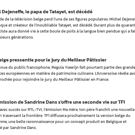
 Dejeneffe, le papa de Tatayet, est décédé
e de la télévision belge perd l'une de ses figures populaires. Michel Dejenef
oque et créateur de l'inoubliable Tatayet, est décédé. Durant plus de quaran
rtiste aura donné vie à cette boule de poils à la langue bien pendue qui a fai
usieurs générations.
lge pressentie pour le jury du Meilleur Pâtissier
nue du public francophone, Regula Ysewijn fait pourtant partie des grand
ces européennes en matière de patrimoine culinaire. L'Anversoise révèle avo
rochée pour rejoindre le jury du Meilleur Pâtissier en France.
ission de Sandrine Dans s'offre une seconde vie sur TF1
avec succès sur RTL-TVI, l'émission Ma mère, ton père franchit une nouvelle
n traversant la frontière. TF1 diffusera prochainement la version belge du
me, une belle reconnaissance pour un concept produit en Belgique et
é par Sandrine Dans.