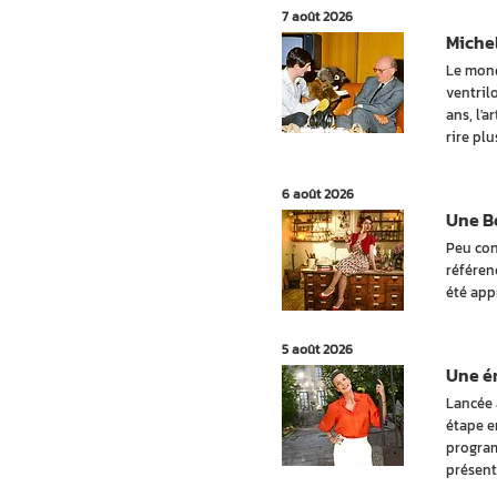
7 août 2026
Michel
Le mond
ventril
ans, l'a
rire pl
6 août 2026
Une Be
Peu con
référen
été app
5 août 2026
Une ém
Lancée 
étape e
program
présent