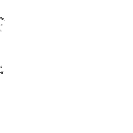
fe,
te
t
es
ir