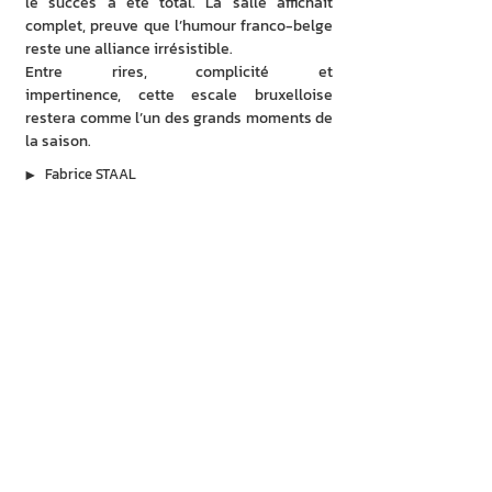
le succès a été total. La salle affichait 
complet, preuve que l’humour franco-belge 
reste une alliance irrésistible.
Entre rires, complicité et 
impertinence, cette escale bruxelloise 
restera comme l’un des grands moments de 
la saison.
▶︎
Fabrice STAAL