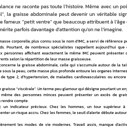
 balance ne raconte pas toute l’histoire. Même avec un po
, la graisse abdominale peut devenir un véritable sig
 ce fameux “petit ventre” que beaucoup attribuent à l’âge
rite parfois davantage d’attention qu’on ne l’imagine.
asse corporelle, plus connu sous le nom d’IMC, a servi de référence po
ids. Pourtant, de nombreux spécialistes rappellent aujourd’hui que c
eux personnes affichant exactement le même IMC peuvent présenter d
rents selon la répartition de leur masse graisseuse. 
concerne la graisse abdominale, celle qui s’accumule autour de la taill
e sous la peau, cette masse plus profonde entoure les organes internes 
de type 2, d’hypertension, de maladies cardiovasculaires ou encore 
 graisse “viscérale”. Un terme peu glamour qui désigne pourtant un enj
r même des personnes minces peuvent présenter un excès de grais
 rendre compte.
c un indicateur précieux. Chez les hommes, un tour supérieur à 
ter un risque accru. Chez les femmes, le seuil d’alerte débute autour 
èrement les modes de vie modernes. Travail assis, manque d’activi