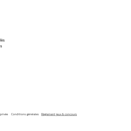
dès
es
 privée
Conditions générales
Règlement jeux & concours