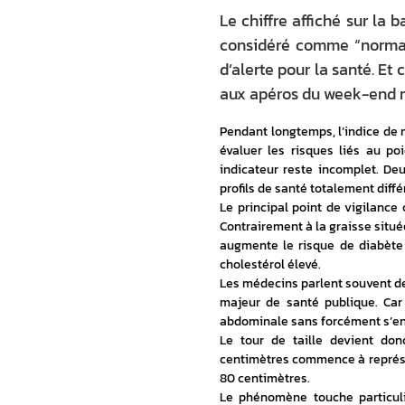
Le chiffre affiché sur la
considéré comme “normal”
d’alerte pour la santé. Et
aux apéros du week-end mé
Pendant longtemps, l’indice de m
évaluer les risques liés au po
indicateur reste incomplet. D
profils de santé totalement diffé
Le principal point de vigilance 
Contrairement à la graisse situé
augmente le risque de diabète 
cholestérol élevé. 
Les médecins parlent souvent de
majeur de santé publique. Ca
abdominale sans forcément s’en
Le tour de taille devient don
centimètres commence à représen
80 centimètres. 
Le phénomène touche particuli