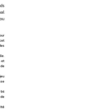
ids
nal
 ou
ur 
et 
es 
e. 
et 
de 
eu 
se 
94 
de 
té 