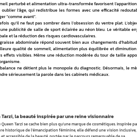
eil perturbé et alimentation ultra-transformée favorisent l’apparition 
ublier l’âge, qui redistribue les formes avec une efficacité redoutabl
ger “comme avant”.
efois qu’il ne faut pas sombrer dans l’obsession du ventre plat. L’object
ne publicité de salle de sport éclairée au néon bleu. Le véritable enj
bale et la réduction des risques cardiovasculaires.
 graisse abdominale répond souvent bien aux changements d’habitude
lleure qualité de sommeil, alimentation plus équilibrée et diminution 
s effets visibles. Même une réduction modérée du tour de taille appor
organisme. 
 balance ne détient plus le monopole du diagnostic. Désormais, le mèt
ndre sérieusement la parole dans les cabinets médicaux.
Tarzi, la beauté inspirée par une reine visionnaire
e Queen Tarzi se cache bien plus qu'une marque de cosmétiques. Inspirée pa
ure historique de l'émancipation féminine, elle défend une vision inclusive,
 et accessible de la beauté, portée par le parcours remarquable de sa