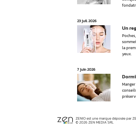
fondatr
23 juil. 2026
Un reg
Poches,
sommeil
la prem
yeux.
7 juin 2026
Dormir
Manger 
conseils
préserv
ZENIO est une marque déposée par Z
© 2026 ZEN MEDIA SRL