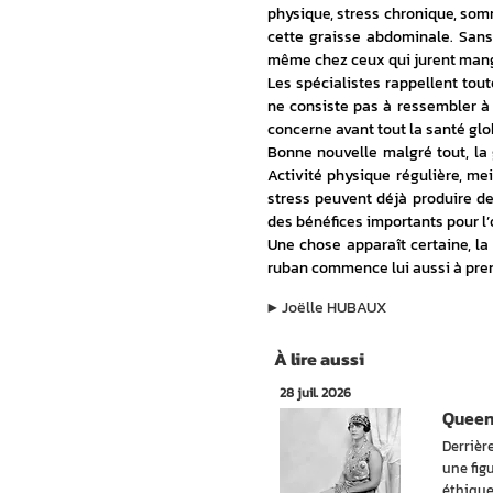
physique, stress chronique, somm
cette graisse abdominale. Sans o
même chez ceux qui jurent man
Les spécialistes rappellent tout
ne consiste pas à ressembler à u
concerne avant tout la santé glo
Bonne nouvelle malgré tout, la
Activité physique régulière, mei
stress peuvent déjà produire de
des bénéfices importants pour l’
Une chose apparaît certaine, la
ruban commence lui aussi à pre
▶︎
Joëlle HUBAUX
À lire aussi
28 juil. 2026
Queen 
Derrièr
une fig
éthique