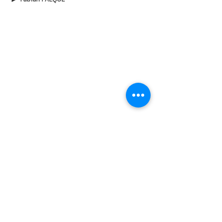
À lire aussi
7 août 2026
Une randonnée royale qui restera
gravée dans les mémoires
Parties en camp d'été dans la région de Han-
sur-Lesse, de jeunes guides limbourgeoises
ont vécu une rencontre aussi inattendue
qu'inoubliable. Au détour d'un sentier, elles se
sont retrouvées face au roi Philippe et à la