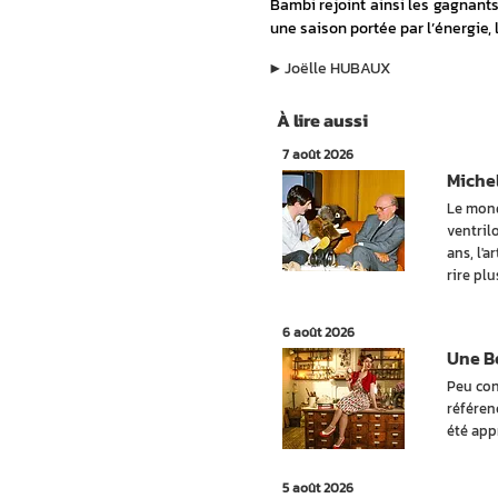
Bambi rejoint ainsi les gagnants
une saison portée par l’énergie, 
▶︎
Joëlle HUBAUX
À lire aussi
7 août 2026
Michel
Le mond
ventril
ans, l'a
rire pl
6 août 2026
Une Be
Peu con
référen
été app
5 août 2026