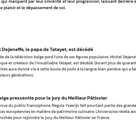
 qui marquent par leur sincérité et leur progression, laissant derrière e
le plaisir et le dépassement de soi.
 Dejeneffe, le papa de Tatayet, est décédé
e de la télévision belge perd l'une de ses figures populaires. Michel Dejenef
oque et créateur de l'inoubliable Tatayet, est décédé. Durant plus de quaran
rtiste aura donné vie à cette boule de poils à la langue bien pendue qui a fai
usieurs générations.
lge pressentie pour le jury du Meilleur Pâtissier
nue du public francophone, Regula Ysewijn fait pourtant partie des grand
ces européennes en matière de patrimoine culinaire. L'Anversoise révèle avo
rochée pour rejoindre le jury du Meilleur Pâtissier en France.