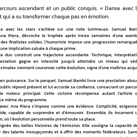
parcours ascendant et un public conquis. « Danse avec 
t qui a su transformer chaque pas en émotion.
e avec les stars s’achève sur une note lumineuse. Samuel Bamb
a Riera, décroche le trophée après treize semaines d’une aventu
 des finalistes solides, l’humoriste impose une progression remarquabl
t une implication saluée à chaque prime.
e duo construit une trajectoire ascendante. Technique, interprétatio
station gagne en intensité jusqu’à atteindre un niveau qui sédu
ximales viennent couronner cette évolution, signe d’une maîtrise acqui
en puissance. Sur le parquet, Samuel Bambi livre une prestation abouti
 public répond présent et lui accorde sa confiance, consacrant un parcou
e moteur principal. Cette victoire récompense autant l’artiste q
ence même du programme.
e avec Ana Riera s’impose comme une évidence. Complicité, exigence 
de, capable de surprendre et d’émouvoir. Ensemble, ils incarnent u
, où l’évolution personnelle prend toute sa place.
 lignée des belles histoires de l’émission. Elle souligne la capacité de
r des talents insoupçonnés et à offrir des moments fédérateurs. Samu