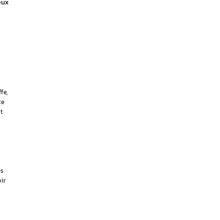
ux 
fe,
te
t
es
ir