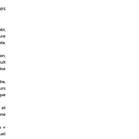
les
i, 
re 
e, 
n, 
it 
se 
e, 
rs 
ue 
et 
ne 
 « 
el 