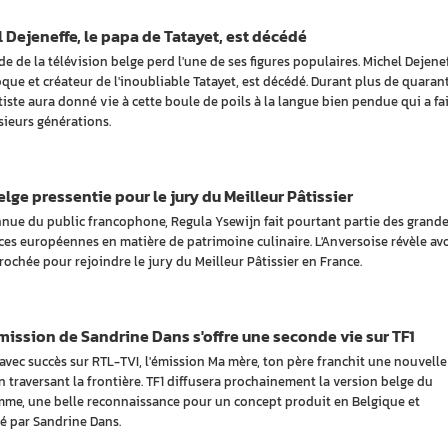
 Dejeneffe, le papa de Tatayet, est décédé
e de la télévision belge perd l'une de ses figures populaires. Michel Dejenef
oque et créateur de l'inoubliable Tatayet, est décédé. Durant plus de quaran
rtiste aura donné vie à cette boule de poils à la langue bien pendue qui a fai
usieurs générations.
lge pressentie pour le jury du Meilleur Pâtissier
nue du public francophone, Regula Ysewijn fait pourtant partie des grand
ces européennes en matière de patrimoine culinaire. L'Anversoise révèle avo
rochée pour rejoindre le jury du Meilleur Pâtissier en France.
ission de Sandrine Dans s'offre une seconde vie sur TF1
avec succès sur RTL-TVI, l'émission Ma mère, ton père franchit une nouvelle
n traversant la frontière. TF1 diffusera prochainement la version belge du
me, une belle reconnaissance pour un concept produit en Belgique et
é par Sandrine Dans.