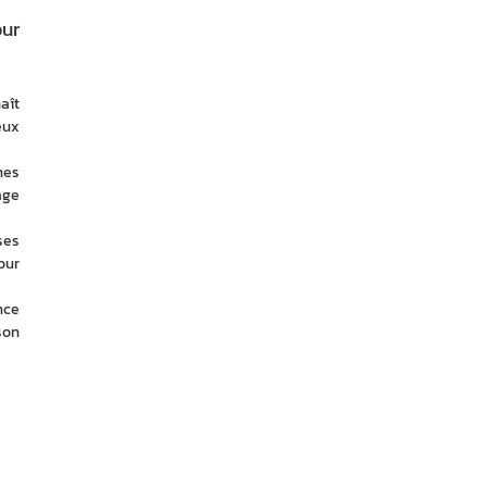
our
aît 
ux 
es 
ge 
es 
ur 
ce 
on 