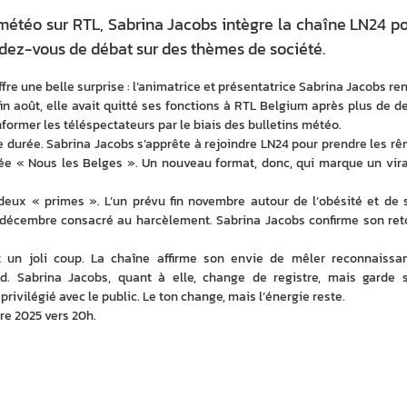
météo sur RTL, Sabrina Jacobs intègre la chaîne LN24 p
dez-vous de débat sur des thèmes de société.
ffre une belle surprise : l’animatrice et présentatrice Sabrina Jacobs ren
fin août, elle avait quitté ses fonctions à RTL Belgium après plus de de
ormer les téléspectateurs par le biais des bulletins météo.
 durée. Sabrina Jacobs s’apprête à rejoindre LN24 pour prendre les rên
lée « Nous les Belges ». Un nouveau format, donc, qui marque un vira
deux « primes ». L’un prévu fin novembre autour de l’obésité et de s
n décembre consacré au harcèlement. Sabrina Jacobs confirme son reto
 un joli coup. La chaîne affirme son envie de mêler reconnaissan
. Sabrina Jacobs, quant à elle, change de registre, mais garde s
 privilégié avec le public. Le ton change, mais l’énergie reste.
re 2025 vers 20h.