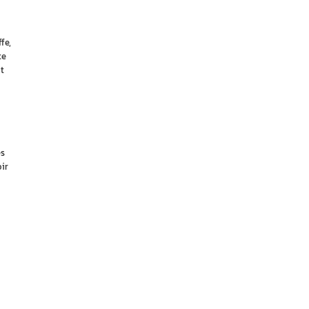
fe,
te
t
es
ir