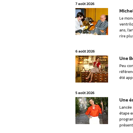
7 août 2026
Michel
Le mond
ventril
ans, l'a
rire pl
6 août 2026
Une Be
Peu con
référen
été app
5 août 2026
Une ém
Lancée 
étape e
program
présent