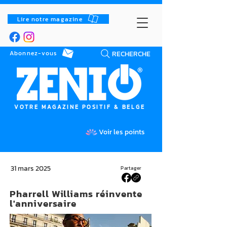
Lire notre magazine
RECHERCHE
Abonnez-vous
VOTRE MAGAZINE POSITIF & BELGE
Voir les points
31 mars 2025
Partager
Pharrell Williams réinvente
l'anniversaire