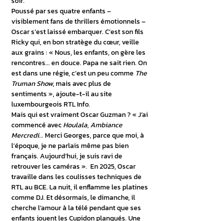
soir.  
Poussé par ses quatre enfants – 
visiblement fans de thrillers émotionnels – 
Oscar s’est laissé embarquer. C’est son fils 
Ricky qui, en bon stratège du cœur, veille 
aux grains : « Nous, les enfants, on gère les 
rencontres... en douce. Papa ne sait rien. On 
est dans une régie, c’est un peu comme 
The 
Truman Show
, mais avec plus de 
sentiments », ajoute-t-il au site 
luxembourgeois RTL Info.
Mais qui est vraiment Oscar Guzman ? « J’ai 
commencé avec 
Houlala
, 
Ambiance 
Mercredi
... Merci Georges, parce que moi, à 
l’époque, je ne parlais même pas bien 
français. Aujourd’hui, je suis ravi de 
retrouver les caméras ».  En 2025, Oscar 
travaille dans les coulisses techniques de 
RTL au BCE. La nuit, il enflamme les platines 
comme DJ. Et désormais, le dimanche, il 
cherche l’amour à la télé pendant que ses 
enfants jouent les Cupidon planqués. Une 