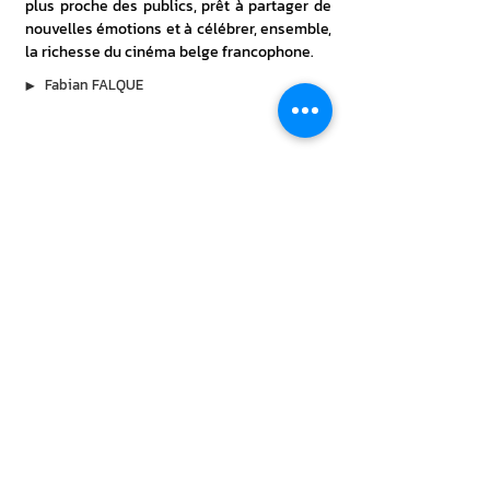
plus proche des publics, prêt à partager de 
nouvelles émotions et à célébrer, ensemble, 
la richesse du cinéma belge francophone.
▶︎
Fabian FALQUE
À lire aussi
31 juil. 2026
Oscar and the Wolf rejoint Voodoo