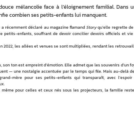
douce mélancolie face à l’éloignement familial. Dans 
onfie combien ses petits-enfants lui manquent.
ue a récemment déclaré au magazine flamand 
Story
 qu’elle regrette de
 petits-enfants, souffrant de devoir concilier devoirs officiels et vie 
en 2022, les allées et venues se sont multipliées, rendant les retrouvaill
 son ton est empreint d’émotion. Elle admet que les souvenirs d’un foy
ent — une nostalgie accentuée par le temps qui file. Mais au-delà de 
 grand-mère pour ses petits-enfants qui transparaît, avec l’espoir 
ux.
 même pour celles et ceux nés sous les projecteurs, la famille reste 