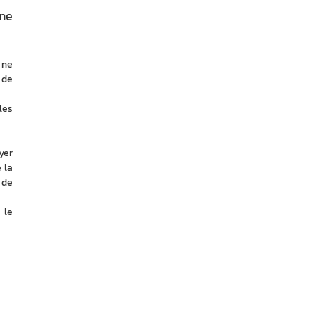
une
 ne 
de 
es 
er 
la 
de 
le 