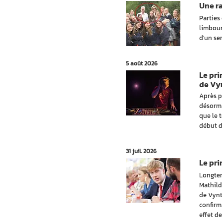
Une r
Parties
limbour
d'un sen
5 août 2026
Le pr
de Vy
Après p
désorma
que le 
début d
31 juil. 2026
Le pr
Longtem
Mathild
de Vynt
confirm
effet de