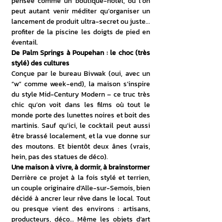
pensée comme un boutique-hôtel, où l’on 
peut autant venir méditer qu’organiser un 
lancement de produit ultra-secret ou juste... 
profiter de la piscine les doigts de pied en 
éventail.
De Palm Springs à Poupehan : le choc (très 
stylé) des cultures
Conçue par le bureau Bivwak (oui, avec un 
“w” comme week-end), la maison s’inspire 
du style Mid-Century Modern – ce truc très 
chic qu’on voit dans les films où tout le 
monde porte des lunettes noires et boit des 
martinis. Sauf qu’ici, le cocktail peut aussi 
être brassé localement, et la vue donne sur 
des moutons. Et bientôt deux ânes (vrais, 
hein, pas des statues de déco).
Une maison à vivre, à dormir, à brainstormer
Derrière ce projet à la fois stylé et terrien, 
un couple originaire d’Alle-sur-Semois, bien 
décidé à ancrer leur rêve dans le local. Tout 
ou presque vient des environs : artisans, 
producteurs, déco… Même les objets d’art 