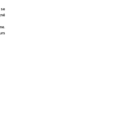
se 
né 
e. 
rs 