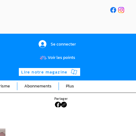
Se connecter
Voir les points
Lire notre magazine
risme
Abonnements
Plus
Partager
u