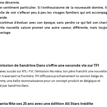
une décennie. 
sentiment particulier. Si l’enthousiasme de la nouveauté domine, il 
lle de voir s’effacer peu à peu les visages familiers qui ont accompag
ande.
 continue d’évoluer avec son époque, sans perdre ce qui fait son charm
tte nouvelle saison promet une autre saveur, différente, mais toujou
partage.
ission de Sandrine Dans s'offre une seconde vie sur TF1
avec succès sur RTL-TVI, l'émission Ma mère, ton père franchit une nouvelle
n traversant la frontière. TF1 diffusera prochainement la version belge du
me, une belle reconnaissance pour un concept produit en Belgique et
é par Sandrine Dans.
nta fête ses 25 ans avec une édition All Stars inédite