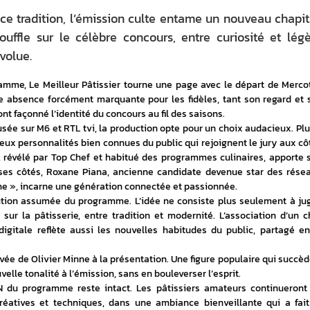
e tradition, l’émission culte entame un nouveau chapit
ffle sur le célèbre concours, entre curiosité et lég
volue.
mme, Le Meilleur Pâtissier tourne une page avec le départ de Mercott
e absence forcément marquante pour les fidèles, tant son regard et s
 façonné l’identité du concours au fil des saisons.
fusée sur M6 et RTL tvi, la production opte pour un choix audacieux. Plut
eux personnalités bien connues du public qui rejoignent le jury aux côt
e, révélé par Top Chef et habitué des programmes culinaires, apporte s
 ses côtés, Roxane Piana, ancienne candidate devenue star des résea
ane », incarne une génération connectée et passionnée. 
tion assumée du programme. L’idée ne consiste plus seulement à juge
sur la pâtisserie, entre tradition et modernité. L’association d’un ch
igitale reflète aussi les nouvelles habitudes du public, partagé ent
vée de Olivier Minne à la présentation. Une figure populaire qui succède
velle tonalité à l’émission, sans en bouleverser l’esprit. 
N du programme reste intact. Les pâtissiers amateurs continueront 
créatives et techniques, dans une ambiance bienveillante qui a fait 