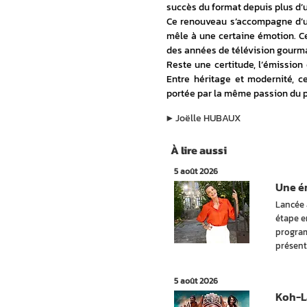
succès du format depuis plus d’
Ce renouveau s’accompagne d’un 
mêle à une certaine émotion. Ce
des années de télévision gourm
Reste une certitude, l’émission
Entre héritage et modernité, ce
portée par la même passion du 
▶︎
Joëlle HUBAUX
À lire aussi
5 août 2026
Une ém
Lancée 
étape e
program
présent
5 août 2026
Koh-La