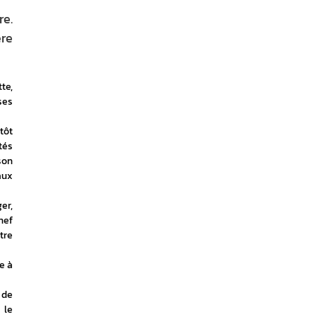
re.
ère
e, 
es 
ôt 
és 
on 
ux 
r, 
ef 
re 
 à 
de 
le 