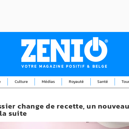
VOTRE MAGAZINE POSITIF & BELGE
e
Culture
Médias
Royauté
Santé
Tou
issier change de recette, un nouvea
la suite