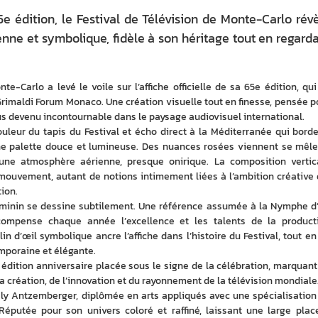
 édition, le Festival de Télévision de Monte-Carlo rév
ienne et symbolique, fidèle à son héritage tout en regard
te-Carlo a levé le voile sur l’affiche officielle de sa 65e édition, qui 
 Grimaldi Forum Monaco. Une création visuelle tout en finesse, pensée po
us devenu incontournable dans le paysage audiovisuel international.
uleur du tapis du Festival et écho direct à la Méditerranée qui borde 
 une palette douce et lumineuse. Des nuances rosées viennent se mêler
ne atmosphère aérienne, presque onirique. La composition vertica
e mouvement, autant de notions intimement liées à l’ambition créative q
tion.
féminin se dessine subtilement. Une référence assumée à la Nymphe d’O
ompense chaque année l’excellence et les talents de la producti
lin d’œil symbolique ancre l’affiche dans l’histoire du Festival, tout en l
emporaine et élégante.
 édition anniversaire placée sous le signe de la célébration, marquant 
 création, de l’innovation et du rayonnement de la télévision mondiale
ély Antzemberger, diplômée en arts appliqués avec une spécialisation 
Réputée pour son univers coloré et raffiné, laissant une large place