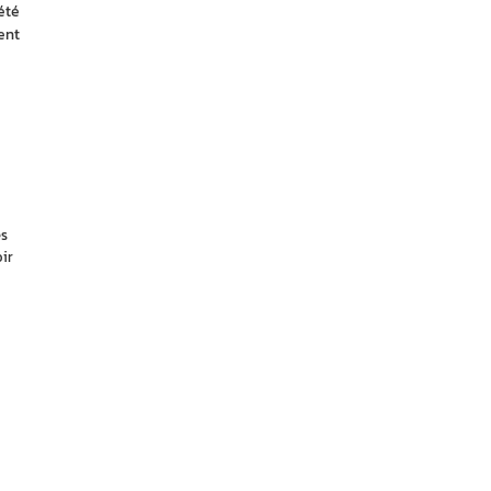
té 
nt 
es
ir