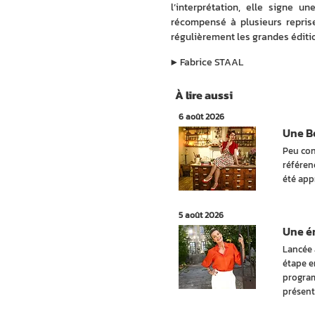
l’interprétation, elle signe un
récompensé à plusieurs repris
régulièrement les grandes éditio
▶︎
Fabrice STAAL
À lire aussi
6 août 2026
Une Be
Peu con
référen
été app
5 août 2026
Une ém
Lancée 
étape e
program
présent