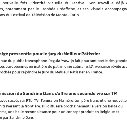
e nouvelle fois l’identité visuelle du Festival. Son travail a déjà é
es, notamment par le Trophée Créaffiche, et ses visuels accompagne
ns du Festival de Télévision de Monte-Carlo.
lge pressentie pour le jury du Meilleur Pâtissier
nue du public francophone, Regula Ysewijn fait pourtant partie des grand
ces européennes en matière de patrimoine culinaire. L'Anversoise révèle avo
rochée pour rejoindre le jury du Meilleur Pâtissier en France.
ission de Sandrine Dans s'offre une seconde vie sur TF1
avec succès sur RTL-TVI, l'émission Ma mère, ton père franchit une nouvelle
n traversant la frontière. TF1 diffusera prochainement la version belge du
me, une belle reconnaissance pour un concept produit en Belgique et
é par Sandrine Dans.