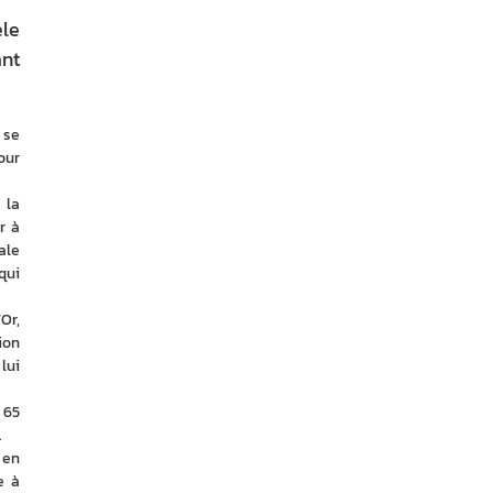
èle
ant
se 
ur 
la 
 à 
le 
ui 
r, 
on 
ui 
65 
.
en 
 à 