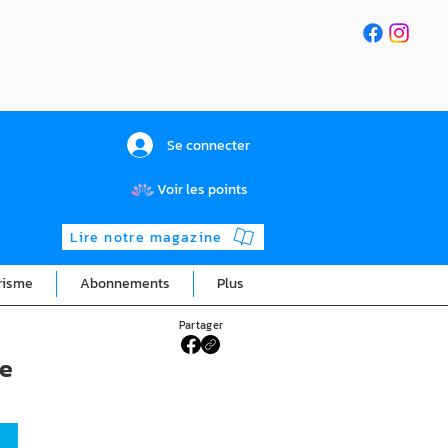
Se connecter
Voir les points
Lire notre magazine
risme
Abonnements
Plus
Partager
he