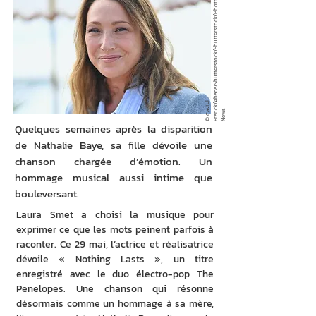
o
©
C
t
el
F
r
a
n
k
/
A
b
a
c
a
/
S
h
u
t
t
e
r
s
t
o
c
k
/
S
h
u
t
t
e
r
s
t
o
c
k
/
P
h
o
t
N
e
w
a
s
c
s
Quelques semaines après la disparition
de Nathalie Baye, sa fille dévoile une
chanson chargée d’émotion. Un
hommage musical aussi intime que
bouleversant.
Laura Smet a choisi la musique pour 
exprimer ce que les mots peinent parfois à 
raconter. Ce 29 mai, l’actrice et réalisatrice 
dévoile « Nothing Lasts », un titre 
enregistré avec le duo électro-pop The 
Penelopes. Une chanson qui résonne 
désormais comme un hommage à sa mère, 