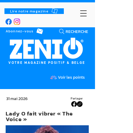
Lire notre magazine
RECHERCHE
Abonnez-vous
VOTRE MAGAZINE POSITIF & BELGE
Voir les points
31 mai 2026
Partager
Lady O fait vibrer « The
Voice »