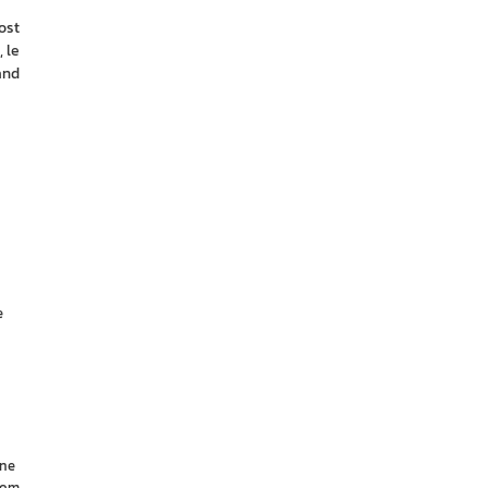
st 
le 
nd 
e
ine
nom