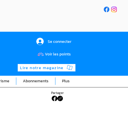
Se connecter
Voir les points
Lire notre magazine
risme
Abonnements
Plus
Partager
c