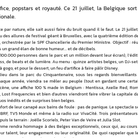
ifice, popstars et royauté. Ce 21 juillet, la Belgique sort
ionale.
ar nature, elle sait aussi faire du bruit quand il le faut. Le 21 juillet, 
 des allures de festival géant à Bruxelles, avec la quatrième édition de 
 orchestrée par le SPF Chancellerie du Premier Ministre. Objectif : réun
ns un grand élan de bonne humeur... et de décibels.
(100.000 personnes dans le parc et un million devant leur écran), l’éditi
s, de beats et de lumière. Au menu : quinze artistes belges, un DJ-set 
 gogo, et pour le dessert, un feu d’artifice à faire pâlir Disney.
eu dans le parc du Cinquantenaire, sous les regards bienveillants 
chaque année, viendra se mêler au peuple (tout en gardant une certai
 scène, une affiche 100 % made in Belgium : Mentissa, Axelle Red, Rom
, Lost Frequencies et bien d’autres viendront faire vibrer la capitale da
os inédits et de surprises bien belges.
nfort de leur canapé aux bains de foule : pas de panique. Le spectacle se
, BRF, TV5 Monde et même à la radio sur VivaCité. Trois présentateurs 
is le terrain : Joëlle Scoriels, Peter Van de Veire et Julia Slot.
amme rendra hommage à des Belges exceptionnels, ceux qui, au cours 
eur talent, leur engagement ou leur originalité. De quoi rappeler que le 