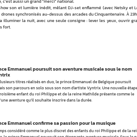
te, c’est aussi un grand "merci" national.
show son et lumière inédit, mêlant DJ-set enflammé (avec Netsky et Lo
 drones synchronisés au-dessus des arcades du Cinquantenaire. À 23h, 
ra illuminer la nuit, avec une seule consigne : lever les yeux, ouvrir gra
s fort.
ince Emmanuel poursuit son aventure musicale sous le nom
ntrix
lusieurs titres réalisés en duo, le prince Emmanuel de Belgique poursuit
is son parcours en solo sous son nom d'artiste Vyntrix. Une nouvelle étap
troisième enfant du roi Philippe et de la reine Mathilde présente comme le
'une aventure qu'il souhaite inscrire dans la durée.
ince Emmanuel confirme sa passion pour la musique
ps considéré comme le plus discret des enfants du roi Philippe et de la re
e, le prince Emmanuel poursuit son étonnante aventure musicale. Sous le 