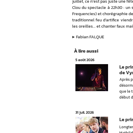
juillet, ce n’est pas juste une fê
Clou du spectacle à 22h30 : un 
Frequencies) et chorégraphie de
traditionnel feu d’artifice viend
les oreilles... et chanter faux mai
▶︎
Fabian FALQUE
À lire aussi
5 août 2026
Le pr
de Vy
Après p
désorma
que le 
début d
31 juil. 2026
Le pr
Longtem
Mathild