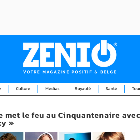
VOTRE MAGAZINE POSITIF & BELGE
e
Culture
Médias
Royauté
Santé
Tou
le met le feu au Cinquantenaire ave
ty »