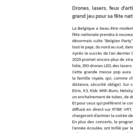
Drones, lasers, feux d’art
grand jeu pour sa fête nat
La Belgique a beau être modeste p
fête nationale prendra à nouveau
désormais culte "Belgian Party",
tout le pays, du nord au sud, da
Après le succès de l’an dernier 
2025 promet encore plus de stras
folie, 350 drones LED, des lasers à
Cette grande messe pop aura li
la famille royale, qui, comme 
distance, sécurité oblige). Sur
Elvis, K3, Kids With Buns, Netsky
un enchaînement de tubes, de du
Et pour ceux qui préfèrent le co
diffusé en direct sur RTBF, VRT
chargeront d’animer la soirée depu
En plus des concerts, le progr
l’année écoulée, ont brillé par l