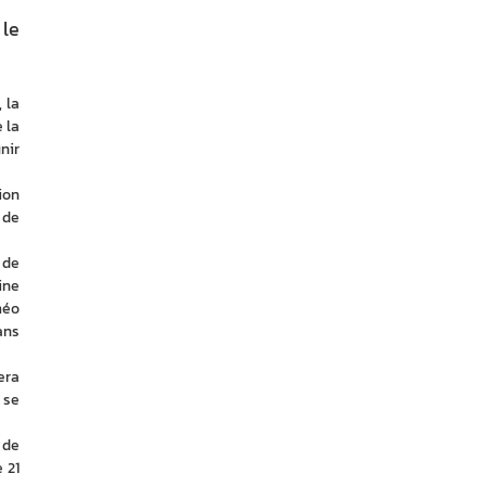
 le
la 
la 
ir 
on 
de 
de 
ne 
éo 
ns 
ra 
se 
de 
21 