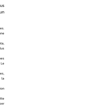
lus
 un
s. 
ne 
a, 
us 
es 
Le 
s, 
la 
on 
te 
er 