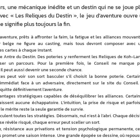
s, une mécanique inédite et un destin qui ne se joue p
ec « Les Reliques du Destin », le jeu d’aventure ouvre
 signifie plus toujours la fin.
’aventure, prêts à affronter la faim, la fatigue et les alliances mouvante
r belge ne figure au casting, mais tous devront composer avec u
es cartes à chaque instant.
 Antre du Destin. Des poteries y renferment les Reliques de Koh-Lant
rser un parcours. Pour la première fois, le Conseil ne marque pl
 Il peut aussi devenir une seconde chance.
tes peut voir son sort basculer s’il choisit la bonne poterie. Certain
mmédiat face à un adversaire, directement sur le site du Conseil. 
quitte définitivement l’aventure.
antages stratégiques capables de déséquilibrer les alliances. Certaine
issent aucune échappatoire. L’intuition, la prise de risque et parfois 
le mérite reste la seule garantie de survie.
ulent toutes les stratégies. Désormais, nul n’est à l’abri. Chaque décisi
 révèle risqué, chaque erreur peut sceller un sort.
, résistance aux privations et tension psychologique permanente, cet
s promet une saison intense. Une grande épopée se dessine, où repouss