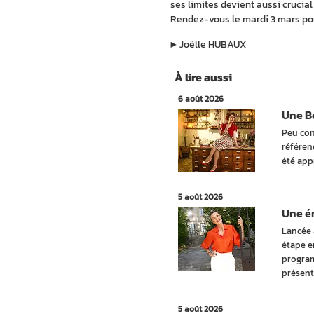
ses limites devient aussi crucial 
Rendez-vous le mardi 3 mars pour
▶︎
Joëlle HUBAUX
À lire aussi
6 août 2026
Une Be
Peu con
référen
été app
5 août 2026
Une ém
Lancée 
étape e
program
présent
5 août 2026