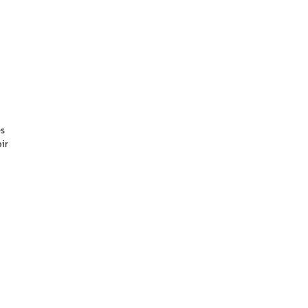
es
ir