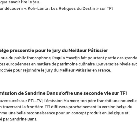
que savoir lire le jeu.
 découvrir « Koh-Lanta : Les Reliques du Destin » sur TF1.
lge pressentie pour le jury du Meilleur Pâtissier
nue du public francophone, Regula Ysewijn fait pourtant partie des grand
ces européennes en matière de patrimoine culinaire. L'Anversoise révèle avo
rochée pour rejoindre le jury du Meilleur Pâtissier en France.
ission de Sandrine Dans s'offre une seconde vie sur TF1
avec succès sur RTL-TVI, l'émission Ma mère, ton père franchit une nouvelle
n traversant la frontière. TF1 diffusera prochainement la version belge du
me, une belle reconnaissance pour un concept produit en Belgique et
é par Sandrine Dans.