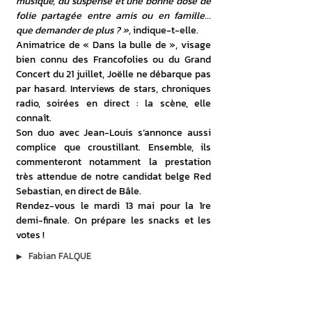
musique, du suspense et une bonne dose de 
folie partagée entre amis ou en famille... 
que demander de plus ? », 
indique-t-elle.
Animatrice de « Dans la bulle de », visage 
bien connu des Francofolies ou du Grand 
Concert du 21 juillet, Joëlle ne débarque pas 
par hasard. Interviews de stars, chroniques 
radio, soirées en direct : la scène, elle 
connaît.
Son duo avec Jean-Louis s’annonce aussi 
complice que croustillant. Ensemble, ils 
commenteront notamment la prestation 
très attendue de notre candidat belge Red 
Sebastian, en direct de Bâle.
Rendez-vous le mardi 13 mai pour la 1re 
demi-finale. On prépare les snacks et les 
votes !
▶︎
Fabian FALQUE