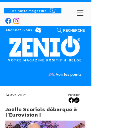
Lire notre magazine
RECHERCHE
Abonnez-vous
VOTRE MAGAZINE POSITIF & BELGE
Voir les points
14 avr. 2025
Partager
Joëlle Scoriels débarque à
l’Eurovision !