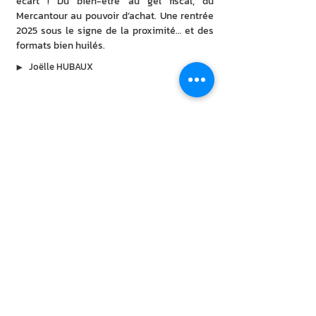
écart ! Du bien-être au gel fiscal, du 
Mercantour au pouvoir d’achat. Une rentrée 
2025 sous le signe de la proximité… et des 
formats bien huilés.
▶︎
Joëlle HUBAUX
À lire aussi
7 août 2026