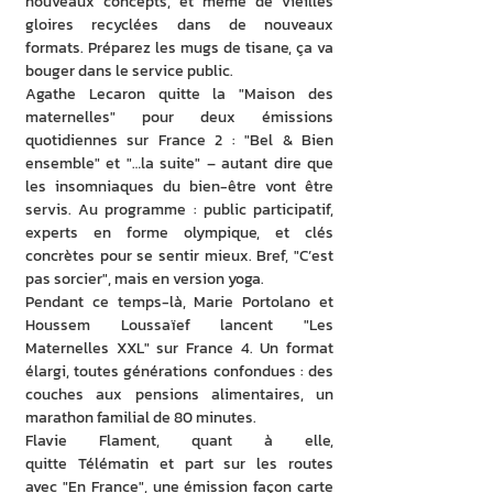
nouveaux concepts, et même de vieilles 
gloires recyclées dans de nouveaux 
formats. Préparez les mugs de tisane, ça va 
bouger dans le service public.
Agathe Lecaron quitte la "Maison des 
maternelles" pour deux émissions 
quotidiennes sur France 2 : "Bel & Bien 
ensemble" et "…la suite" – autant dire que 
les insomniaques du bien-être vont être 
servis. Au programme : public participatif, 
experts en forme olympique, et clés 
concrètes pour se sentir mieux. Bref, "C’est 
pas sorcier", mais en version yoga.
Pendant ce temps-là, Marie Portolano et 
Houssem Loussaïef lancent "Les 
Maternelles XXL" sur France 4. Un format 
élargi, toutes générations confondues : des 
couches aux pensions alimentaires, un 
marathon familial de 80 minutes.
Flavie Flament, quant à elle, 
quitte Télématin et part sur les routes 
avec "En France", une émission façon carte 