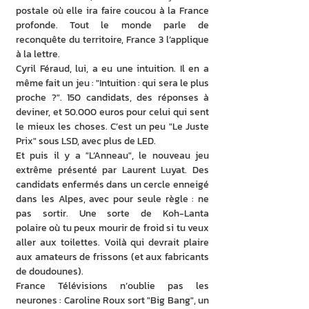
postale où elle ira faire coucou à la France 
profonde. Tout le monde parle de 
reconquête du territoire, France 3 l’applique 
à la lettre.
Cyril Féraud, lui, a eu une intuition. Il en a 
même fait un jeu : "Intuition : qui sera le plus 
proche ?". 150 candidats, des réponses à 
deviner, et 50.000 euros pour celui qui sent 
le mieux les choses. C’est un peu "Le Juste 
Prix" sous LSD, avec plus de LED.
Et puis il y a "L’Anneau", le nouveau jeu 
extrême présenté par Laurent Luyat. Des 
candidats enfermés dans un cercle enneigé 
dans les Alpes, avec pour seule règle : ne 
pas sortir. Une sorte de Koh-Lanta 
polaire où tu peux mourir de froid si tu veux 
aller aux toilettes. Voilà qui devrait plaire 
aux amateurs de frissons (et aux fabricants 
de doudounes).
France Télévisions n’oublie pas les 
neurones : Caroline Roux sort "Big Bang", un 